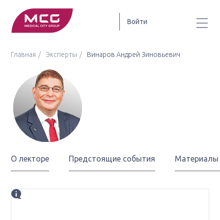
Войти
Главная
Эксперты
Винаров Андрей Зиновьевич
Винаров
Андрей Зиновьевич
О лекторе
Предстоящие события
Материалы
Биография
д.м.н., член Правления РООУ, профессор Института