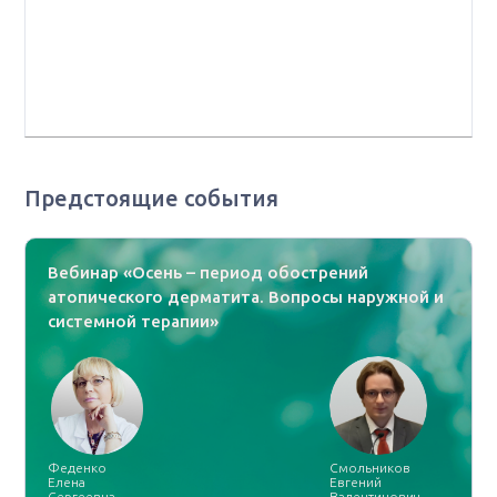
урологии и репродуктивного здоровья человека
ФГАОУ ВО "Первый Московский государственный
медицинский университет им. И. М. Сеченова"
Минздрава РФ, г. Москва
Предстоящие события
Вебинар «Осень – период обострений
атопического дерматита. Вопросы наружной и
системной терапии»
Феденко
Смольников
Елена
Евгений
Сергеевна
Валентинович