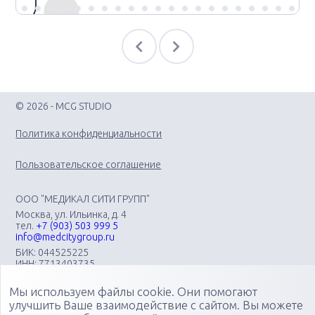
© 2026 - MCG STUDIO
Политика конфиденциальности
Пользовательское соглашение
ООО "МЕДИКАЛ СИТИ ГРУПП"
Москва, ул. Ильинка, д. 4
тел.
+7 (903) 503 999 5
info@medcitygroup.ru
БИК: 044525225
ИНН: 7713403735
КПП: 771301001
Мы используем файлы cookie. Они помогают
Организация научно-практических медицинских
мероприятий различного профиля: конгрессов, форумов,
улучшить Ваше взаимодействие с сайтом. Вы можете
конференций, симпозиумов, вебинаров, мастер-классов в