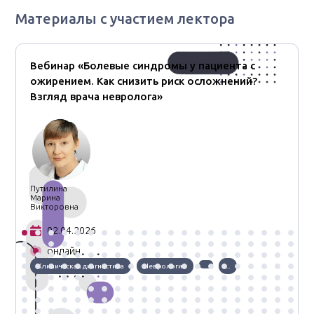
Материалы с участием лектора
Вебинар «Болевые синдромы у пациента с
ожирением. Как снизить риск осложнений?
Взгляд врача невролога»
Путилина
Марина
Викторовна
02.04.2026
онлайн
Клиническая диагностика
Неврология
...