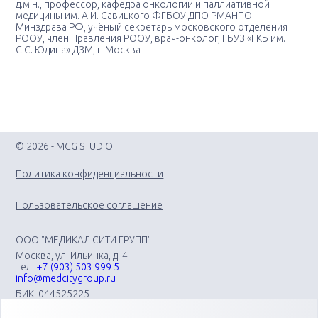
д.м.н., профессор, кафедра онкологии и паллиативной
медицины им. А.И. Савицкого ФГБОУ ДПО РМАНПО
Минздрава РФ, учёный секретарь московского отделения
РООУ, член Правления РООУ, врач-онколог, ГБУЗ «ГКБ им.
С.С. Юдина» ДЗМ, г. Москва
© 2026 - MCG STUDIO
Политика конфиденциальности
Пользовательское соглашение
ООО "МЕДИКАЛ СИТИ ГРУПП"
Москва, ул. Ильинка, д. 4
тел.
+7 (903) 503 999 5
info@medcitygroup.ru
БИК: 044525225
ИНН: 7713403735
КПП: 771301001