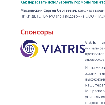
Как перестать использовать гормоны при ат
Масальский Сергей Сергеевич
, кандидат мед
НИКИ ДЕТСТВА МО (при поддержке ООО «НАОС
Спонсоры
Viatris
— гло
уникальное 
препаратов
здравоохра
Наша мисси
жизни, и д
высококаче
нашу терап
Мы распол
уникальной
широкого 