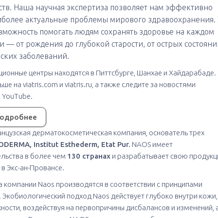
ств. Наша научная экспертиза позволяет нам эффективно
иболее актуальные проблемы мирового здравоохранения. 
озможность помогать людям сохранять здоровье на каждом
и — от рождения до глубокой старости, от острых состоян
ских заболеваний.
ионные центры находятся в Питтсбурге, Шанхае и Хайдарабаде.
ше на viatris.com и viatris.ru, а также следите за новостями
а YouTube.
подробнее
нцузская дерматокосметическая компания, основатель трех
ODERMA, Institut Esthederm, Etat Pur.
NAOS имеет
льства в более чем
130 странах
и разрабатывает свою продук
 в Экс-ан-Провансе.
а компании Naos производятся в соответствии с принципами
 Экобиологический подход Naos действует глубоко внутри кожи,
хности, воздействуя на первопричины дисбалансов и изменений, 