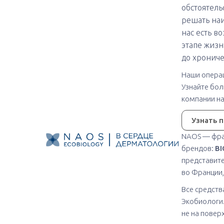
обстоятель
решать на
нас есть в
этапе жизн
до хрониче
Наши операц
Узнайте боль
компании н
Узнать 
NAOS — фра
брендов:
BI
представите
во Франции,
Все средств
Экобиологи.
не на повер