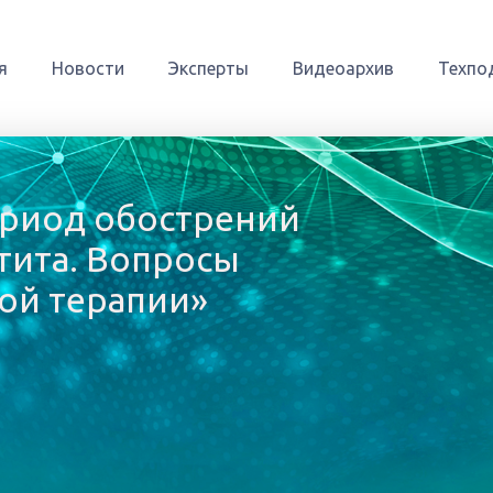
я
Новости
Эксперты
Видеоархив
Техпо
ериод обострений
тита. Вопросы
ой терапии»