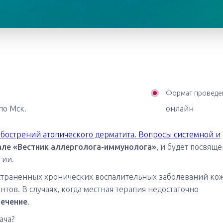
Формат проведе
 по Мск.
онлайн
обострений атопического дерматита. Вопросы системной и
але «Вестник аллерголога-иммунолога»
, и будет посвяще
гии.
остраненных хронических воспалительных заболеваний кож
ов. В случаях, когда местная терапия недостаточно
лечение
.
ача?