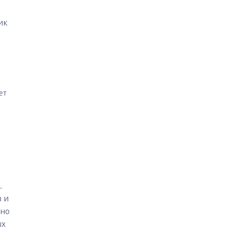
ик
ет
.
 и
ьно
ых