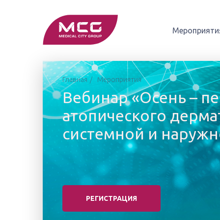
Мероприяти
Главная
Мероприятия
Вебинар «Осень – п
атопического дерма
системной и наружн
РЕГИСТРАЦИЯ