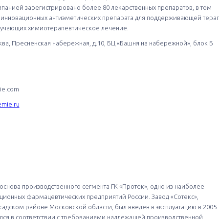
мпанией зарегистрировано более 80 лекарственных препаратов, в том
 инновационных антиэметических препарата для поддерживающей тера
лучающих химиотерапевтическое лечение.
сква, Пресненская набережная, д.10, БЦ «Башня на набережной», блок Б
mie.com
emie.ru
основа производственного сегмента ГК «Протек», одно из наиболее
ционных фармацевтических предприятий России. Завод «Сотекс»,
адском районе Московской области, был введен в эксплуатацию в 2005
ался в соответствии с требованиями надлежащей производственной