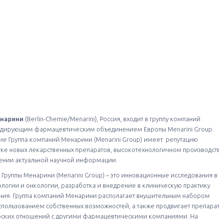
енарини
(Berlin-Chemie/Menarini), Россия, входит в группу компаний
лидирующим фармацевтическим объединением Европы Menarini Group.
 Группа компаний Менарини (Menarini Group) имеет репутацию
тке новых лекарственных препаратов, высокотехнологичном производст
лении актуальной научной информации.
Группы Менарини (Menarini Group) – это инновационные исследования в
логии и онкологии, разработка и внедрение в клиническую практику
ния. Группа компаний Менарини располагает внушительным набором
спользованием собственных возможностей, а также продвигает препара
рских отношений с другими фармацевтическими компаниями. На