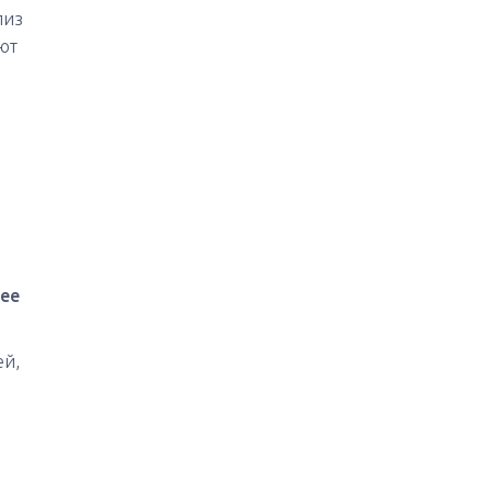
лиз
ют
ее
ей,