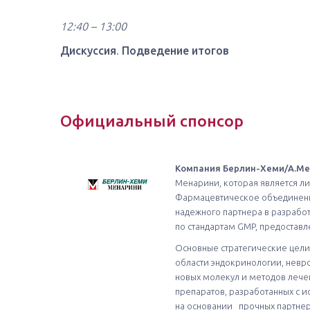
12:40 – 13:00
Дискуссия
.
Подведение итогов
Официальный спонсор
Компания Берлин-Хеми/А.М
Менарини, которая является 
Фармацевтическое объединение
надежного партнера в разрабо
по стандартам GMP, предостав
Основные стратегические цели 
области эндокринологии, невро
новых молекул и методов лече
препаратов, разработанных с и
на основании прочных партне