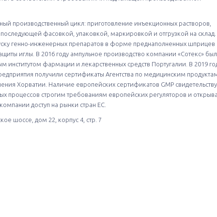
ный производственный цикл: приготовление инъекционных растворов,
последующей фасовкой, упаковкой, маркировкой и отгрузкой на склад.
пуску генно-инженерных препаратов в форме преднаполненных шприцев 
щиты иглы. В 2016 году ампульное производство компании «Сотекс» бы
 институтом фармации и лекарственных средств Португалии. В 2019 го
редприятия получили сертификаты Агентства по медицинским продуктам
ения Хорватии. Наличие европейских сертификатов GMP свидетельству
ных процессов строгим требованиям европейских регуляторов и открыв
омпании доступ на рынки стран ЕС.
ое шоссе, дом 22, корпус 4, стр. 7