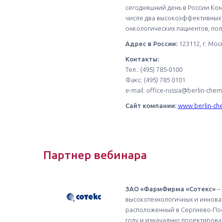
сегодняшний день в России Ко
числе два высокоэффективных
онкологических пациентов, по
Адрес в России:
123112, г. Мо
Контакты:
Тел.: (495) 785-0100
Факс: (495) 785 0101
e-mail: office-russia@berlin-che
Сайт компании:
www.berlin-ch
Партнер вебинара
ЗАО «ФармФирма «Сотекс»
– 
высокотехнологичных и иннова
расположенный в Сергиево-Пос
году и изначально проектиров