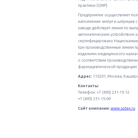
практики (GMP).
Предприятие осуществляет пол
наполнение ампул и шприцев с 
заводе действует линия по вы
автоматическим устройством за
сертифицировано Национальным
три производственные линии п
изделиям медицинского назнач
о соответствии производствен
фармацевтической продукции к
Адрес:
115201, Москва, Каширск
Контакты:
Телефон: +7 (495) 231-15-12
+7 (495) 231-15-09
Сайт компании:
www.sotex.ru