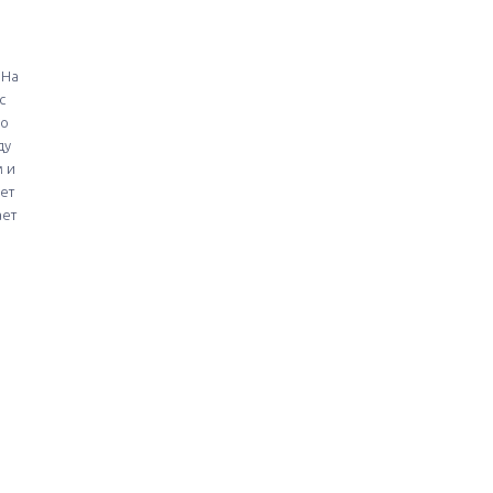
 На
с
ло
ду
 и
ет
ает