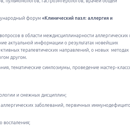
в, пульмонологов, гастроэнтерологов, врачей общей
дународный форум
«Клинический пазл: аллергия и
 вопросов в области междисциплинарности аллергических 
ние актуальной информации о результатах новейших
ективных терапевтических направлений, о новых методах
огом другом.
ния, тематические симпозиумы, проведение мастер-класс
ологии и смежных дисциплин;
я аллергических заболеваний, первичных иммунодефицит
о воспаления;