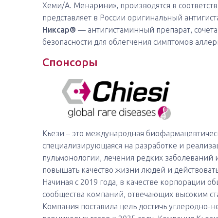
Хеми/А. Менарини», производятся в соответст
представляет в России оригинальный антигис
Никсар®
— антигистаминный препарат, сочет
безопасности для облегчения симптомов алле
Спонсоры
Кьези – это международная биофармацевтическ
специализирующаяся на разработке и реализа
пульмонологии, лечения редких заболеваний 
повышать качество жизни людей и действовать
Начиная с 2019 года, в качестве корпорации о
сообщества компаний, отвечающих высоким ст
Компания поставила цель достичь углеродно-не