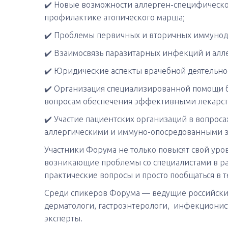
✔️ Новые возможности аллерген-специфическо
профилактике атопического марша;
✔️ Проблемы первичных и вторичных иммунод
✔️ Взаимосвязь паразитарных инфекций и алл
✔️ Юридические аспекты врачебной деятельнос
✔️ Организация специализированной помощи б
вопросам обеспечения эффективными лекарст
✔️ Участие пациентских организаций в вопрос
аллергическими и иммуно-опосредованными з
Участники Форума не только повысят свой уро
возникающие проблемы со специалистами в ра
практические вопросы и просто пообщаться в т
Среди спикеров Форума — ведущие российски
дерматологи, гастроэнтерологи, инфекционист
эксперты.