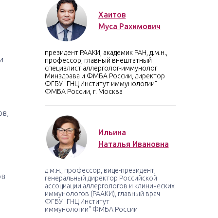
Хаитов
Муса Рахимович
президент РААКИ, академик РАН, д.м.н.,
и
профессор, главный внештатный
специалист аллерголог-иммунолог
Минздрава и ФМБА России, директор
ФГБУ "ГНЦ Институт иммунологии"
ФМБА России, г. Москва
ов,
Ильина
Наталья Ивановна
д.м.н., профессор, вице-президент,
ов
генеральный директор Российской
ассоциации аллергологов и клинических
иммунологов (РААКИ), главный врач
ФГБУ "ГНЦ Институт
иммунологии" ФМБА России