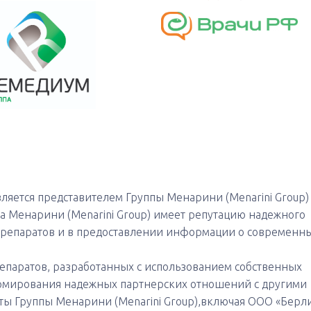
яется представителем Группы Менарини (Menarini Group)
а Менарини (Menarini Group) имеет репутацию надежного
препаратов и в предоставлении информации о современн
епаратов, разработанных с использованием собственных
рмирования надежных партнерских отношений с другими
ы Группы Менарини (Menarini Group),включая ООО «Берл