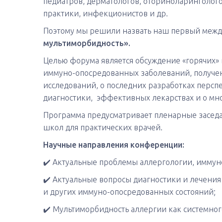
педиатров, дерматологов, оториноларинголого
практики, инфекционистов и др.
Поэтому мы решили назвать наш первый меж
мультиморбидность».
Целью форума является обсуждение «горячих»
иммуно-опосредованных заболеваний, получе
исследований, о последних разработках персп
диагностики, эффективных лекарствах и о мн
Программа предусматривает пленарные заседа
школ для практических врачей.
Научные направления конференции:
✔️ Актуальные проблемы аллергологии, иммун
✔️ Актуальные вопросы диагностики и лечени
и других иммуно-опосредованных состояний;
✔️ Мультиморбидность аллергии как системног