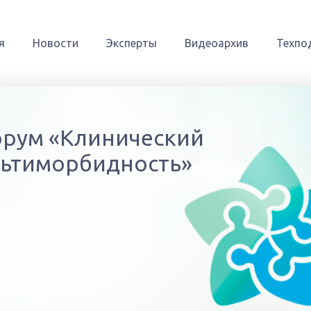
я
Новости
Эксперты
Видеоархив
Техпо
рум «Клинический
ультиморбидность»