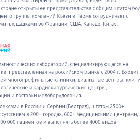
 со штаб-квартирой в Парме (Италия) ведет свою
1 стране открыты ее представительства с общим штатом бо
центр группы компаний Кьези в Парме сотрудничает с
и площадками во Франции, США, Канаде, Китае,
иагностических лабораторий, специализирующаяся на
е, представленная на российском рынке с 2004 г. Входит 
щей многопрофильные клиники, диализные центры, клин
ологические и кардиохирургические центры,
ации и поставки медоборудования.
ексами в России и Сербии (Белград), штатом 2500+
утствием в 200+ городах, 600+ медицинскими центрами,
500 000 пациентов и выполнять более 4000 видов