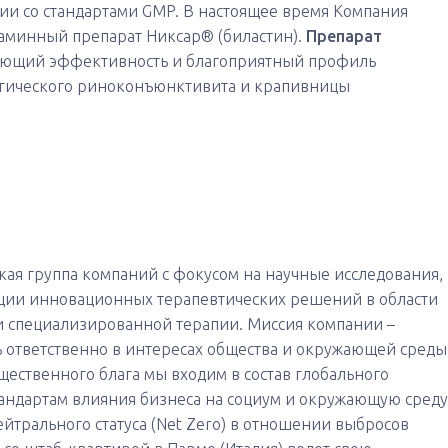
вии со стандартами GMP. В настоящее время Компания
таминный препарат Никсар® (биластин).
Препарат
ающий эффективность и благоприятный профиль
ргического риноконъюнктивита и крапивницы
ая группа компаний с фокусом на научные исследования,
ции инновационных терапевтических решений в области
и специализированной терапии. Миссия компании –
 ответственно в интересах общества и окружающей среды
бщественного блага мы входим в состав глобального
андартам влияния бизнеса на социум и окружающую среду
йтрального статуса (Net Zero) в отношении выбросов