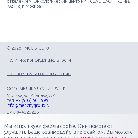
отделением, Онкологический центр № 1 СВАО ЦАОП ГКБ им.
Юдина, г. Москва
© 2026 - MCG STUDIO
Политика конфиденциальности
Пользовательское соглашение
ООО "МЕДИКАЛ СИТИ ГРУПП"
Москва, ул. Ильинка, д. 4
тел.
+7 (903) 503 999 5
info@medcitygroup.ru
БИК: 044525225
ИНН: 7713403735
КПП: 771301001
Мы используем файлы cookie. Они помогают
Организация научно-практических медицинских
улучшить Ваше взаимодействие с сайтом. Вы можете
мероприятий различного профиля: конгрессов, форумов,
узнать подробнее в нашей
политике в отношении