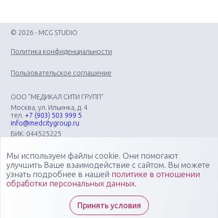
© 2026 - MCG STUDIO
Политика конфиденциальности
Пользовательское соглашение
ООО "МЕДИКАЛ СИТИ ГРУПП"
Москва, ул. Ильинка, д. 4
тел.
+7 (903) 503 999 5
info@medcitygroup.ru
БИК: 044525225
ИНН: 7713403735
КПП: 771301001
Мы используем файлы cookie. Они помогают
Организация научно-практических медицинских
улучшить Ваше взаимодействие с сайтом. Вы можете
мероприятий различного профиля: конгрессов, форумов,
узнать подробнее в нашей
политике в отношении
конференций, симпозиумов, вебинаров, мастер-классов в
обработки персональных данных
.
очных, онлайн- и смешанных форматах, повышающих
компетенции медицинских специалистов
Специалисты "Медикал Сити Групп" всегда готовы ответить
Принять условия
на ваши вопросы