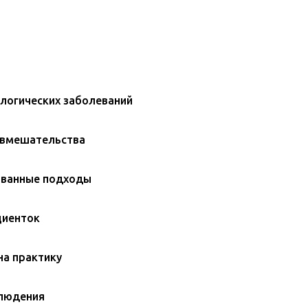
ологических заболеваний
 вмешательства
ованные подходы
циенток
на практику
блюдения