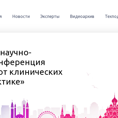
я
Новости
Эксперты
Видеоархив
Техпо
 научно-
онференция
от клинических
ктике»