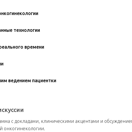
онкогинекологии
анные технологии
 реального времени
ии
шим ведением пациентки
искуссии
амма с докладами, клиническими акцентами и обсуждение
й онкогинекологии.