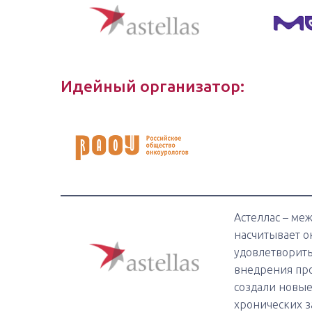
Идейный организатор:
Астеллас – ме
насчитывает о
удовлетворит
внедрения про
создали новы
хронических з