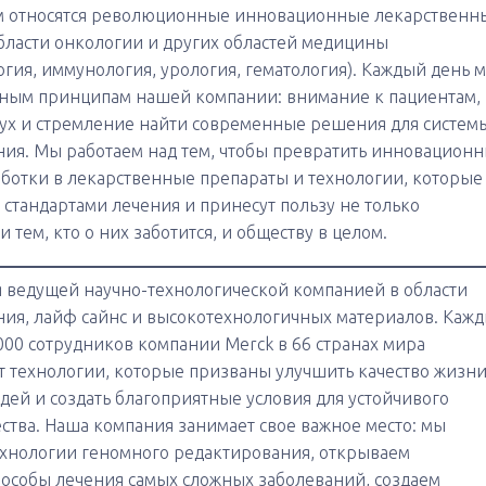
им относятся революционные инновационные лекарственн
бласти онкологии и других областей медицины
огия, иммунология, урология, гематология). Каждый день 
вным принципам нашей компании: внимание к пациентам,
ух и стремление найти современные решения для систем
ия. Мы работаем над тем, чтобы превратить инновацион
ботки в лекарственные препараты и технологии, которые
 стандартами лечения и принесут пользу не только
и тем, кто о них заботится, и обществу в целом.
я ведущей научно-технологической компанией в области
ия, лайф сайнс и высокотехнологичных материалов. Каж
000 сотрудников компании Merck в 66 странах мира
 технологии, которые призваны улучшить качество жизн
ей и создать благоприятные условия для устойчивого
ства. Наша компания занимает свое важное место: мы
хнологии геномного редактирования, открываем
особы лечения самых сложных заболеваний, создаем