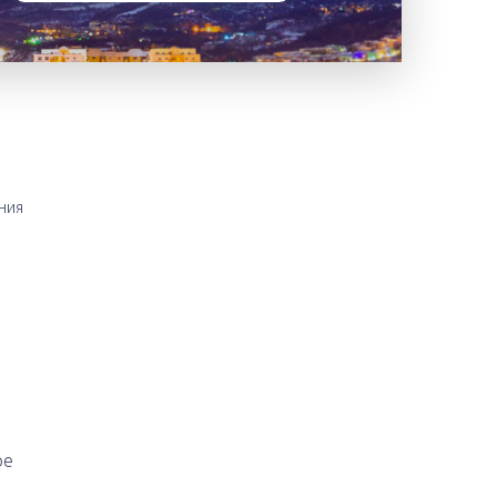
ния
ое