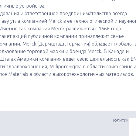
гичные устройства.
дования и ответственное предпринимательство всегда
главу угла компанией Merck в ее технологической и научно
Именно так компания Merck развивается с 1668 года.
пакет акций публичной компании принадлежит семье
омпании. Merck (Дармштадт, Германия) обладает глобаль
ользование торговой марки и бренда Merck. В Канаде и
татах Америки компания ведет свою деятельность как E
ти здравоохранения, MilliporeSigma в области лайф сайнс 
ce Materials в области высокотехнологичных материалов.
Политика к