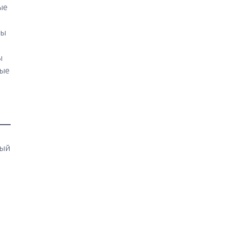
ые
мы
ы
ные
дый
и