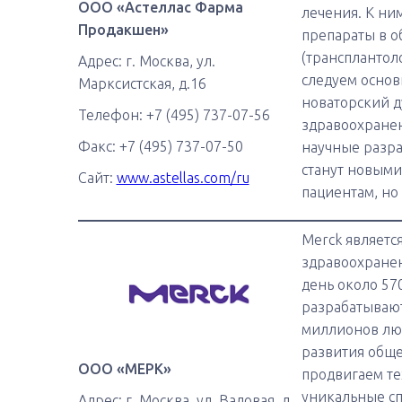
ООО «Астеллас Фарма
лечения. К н
Продакшен»
препараты в о
(трансплантол
Адрес: г. Москва, ул.
следуем осно
Марксистская, д.16
новаторский д
Телефон: +7 (495) 737-07-56
здравоохранен
Факс: +7 (495) 737-07-50
научные разра
станут новыми
Сайт:
www.astellas.com/ru
пациентам, но 
Merck являетс
здравоохранен
день около 57
разрабатывают
миллионов люд
развития обще
ООО «МЕРК»
продвигаем те
уникальные сп
Адрес: г. Москва, ул. Валовая, д.