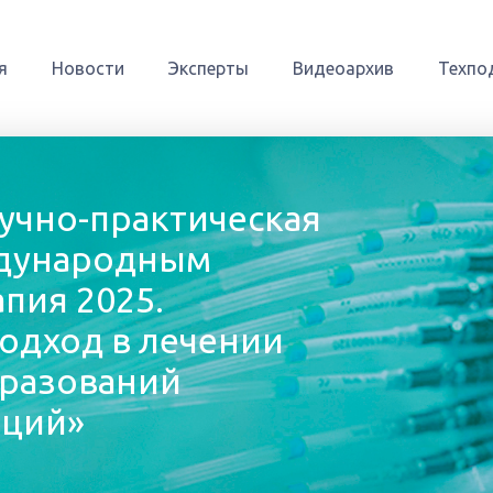
я
Новости
Эксперты
Видеоархив
Техпо
аучно-практическая
ждународным
пия 2025.
одход в лечении
бразований
аций»