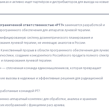
ынках и активно ищет партнёров и дистрибьюторов для выхода на новые
ограниченной ответственностью «РТ7»
занимается разработкой и
рограммного обеспечения для аппаратов лучевой терапии.
унифицированную систему дозиметрического планирования и
вания лучевой терапии, не имеющую аналогов в России.
Качественный прорыв в области программного обеспечения для лучев
агностики, создание конкурентного Российского продукта полного спект
и планирования лучевой терапии.
7» — сплоченная команда единомышленников, которая превращает
кие вызовы в надежные и эффективные решения для радиационной
зработанные командой РТ7:
аммно-аппаратный комплекс для обработки, анализа и хранения
ких изображений с функциями pacs архива;