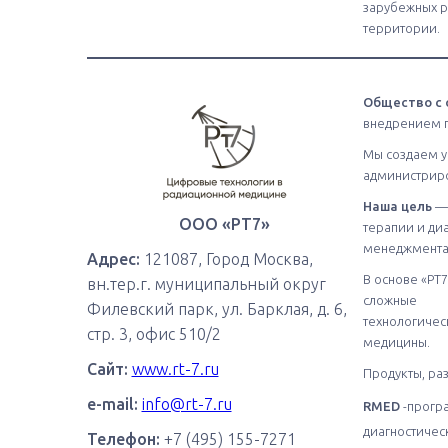
зарубежных р
территории.
Общество с 
внедрением п
Мы создаем 
администриро
Наша цель
— 
ООО «РТ7»
терапии и ди
менеджмента 
Адрес:
121087, Город Москва,
В основе «РТ
вн.тер.г. муниципальный округ
сложные
Филевский парк, ул. Барклая, д. 6,
технологичес
стр. 3, офис 510/2
медицины.
Сайт:
www.rt-7.ru
Продукты, ра
e-mail:
info@rt-7.ru
RMED
-прогр
диагностичес
Телефон:
+7 (495) 155-7271