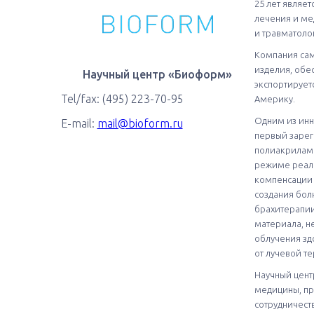
25 лет являе
лечения и ме
и травматоло
Компания сам
изделия, обе
Научный центр «Биоформ»
экспортирует
Tel/fax: (495) 223-70-95
Америку.
Одним из инн
E-mail:
mail@bioform.ru
первый зарег
полиакрилами
режиме реаль
компенсации 
создания бол
брахитерапии
материала, н
облучения зд
от лучевой те
Научный цент
медицины, пр
сотрудничест