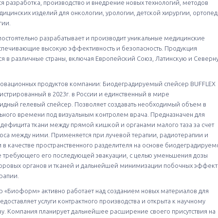
тся разработка, производство и внедрение новых технологий, методов
дицинских изделий для онкологии, урологии, детской хирургии, ортопе
гии.
остоятельно разрабатывает и производит уникальные медицинские
спечивающие высокую эффективность и безопасность. Продукция
ся в различные страны, включая Европейский Союз, Латинскую и Северн
овационных продуктов компании: Биодеградируемый спейсер BUFFLEX
истрированный в 2023г. в России и единственный в мире
дный гелевый спейсер. Позволяет создавать необходимый объем в
ного времени под визуальным контролем врача. Предназначен для
дефицита ткани между прямой кишкой и органами малого таза за счет
юса между ними. Применяется при лучевой терапии, радиотерапии и
 в качестве пространственного разделителя на основе биодеградируем
е требующего его последующей эвакуации, с целью уменьшения дозы
оровых органов и тканей и дальнейшей минимизации побочных эффек
рапии.
р «Биоформ» активно работает над созданием новых материалов для
едоставляет услуги контрактного производства и открыта к научному
ву. Компания планирует дальнейшее расширение своего присутствия на