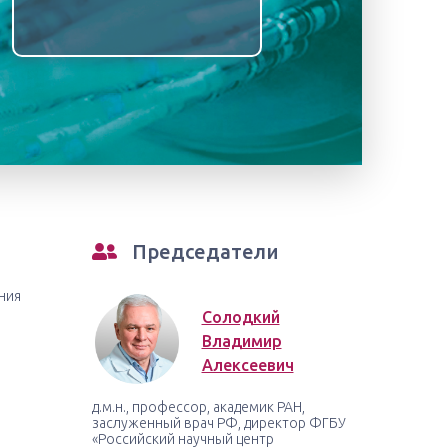
Председатели
ния
Солодкий
Владимир
Алексеевич
д.м.н., профессор, академик РАН,
заслуженный врач РФ, директор ФГБУ
«Российский научный центр