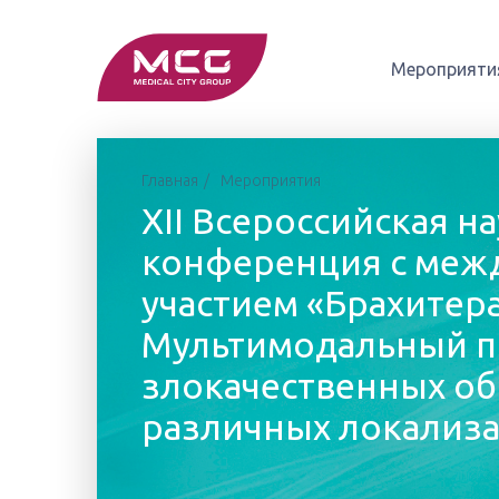
Мероприяти
Главная
Мероприятия
XII Всероссийская н
конференция c ме
участием «Брахитера
Мультимодальный п
злокачественных о
различных локализ