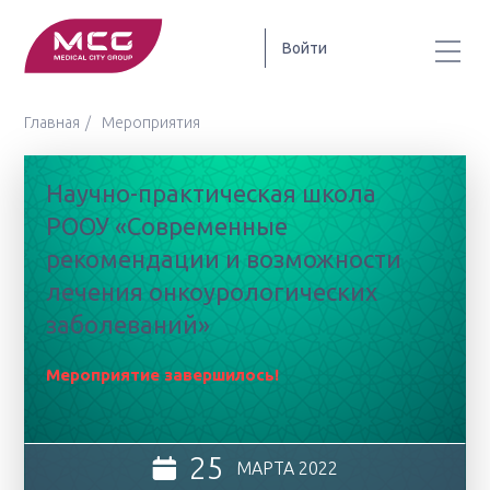
Войти
Главная
Мероприятия
Научно-практическая школа
РООУ «Современные
рекомендации и возможности
лечения онкоурологических
заболеваний»
Мероприятие завершилось!
25
МАРТА
2022