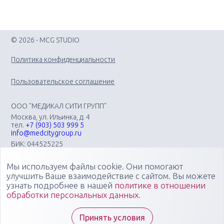
© 2026 - MCG STUDIO
Политика конфиденциальности
Пользовательское соглашение
ООО "МЕДИКАЛ СИТИ ГРУПП"
Москва, ул. Ильинка, д. 4
тел.
+7 (903) 503 999 5
info@medcitygroup.ru
БИК: 044525225
ИНН: 7713403735
КПП: 771301001
Мы используем файлы cookie. Они помогают
Организация научно-практических медицинских
улучшить Ваше взаимодействие с сайтом. Вы можете
мероприятий различного профиля: конгрессов, форумов,
узнать подробнее в нашей
политике в отношении
конференций, симпозиумов, вебинаров, мастер-классов в
обработки персональных данных
.
очных, онлайн- и смешанных форматах, повышающих
компетенции медицинских специалистов
Специалисты "Медикал Сити Групп" всегда готовы ответить
Принять условия
на ваши вопросы