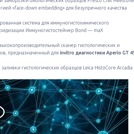
заморозки биологических образцов Presto Chill Milestone
гией «face-down embedding» для безупречного качества
рованная система для иммуногистохимического
ридизации Иммуногистостейнер Bond — maX
ысокопроизводительный сканер гистологических и
тов, предназначенный для
invitro диагностики Aperio GT 4
заливки гистологических образцов Leica HistoCore Arcadia