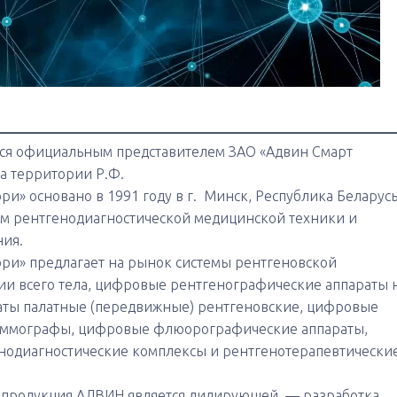
ся официальным представителем ЗАО «Адвин Смарт
на территории Р.Ф.
и» основано в 1991 году в г. Минск, Республика Беларусь
ом рентгенодиагностической медицинской техники и
ия.
ри» предлагает на рынок системы рентгеновской
и всего тела, цифровые рентгенографические аппараты 
раты палатные (передвижные) рентгеновские, цифровые
аммографы, цифровые флюорографические аппараты,
нодиагностические комплексы и рентгенотерапевтически
е продукция АДВИН является лидирующей, — разработка