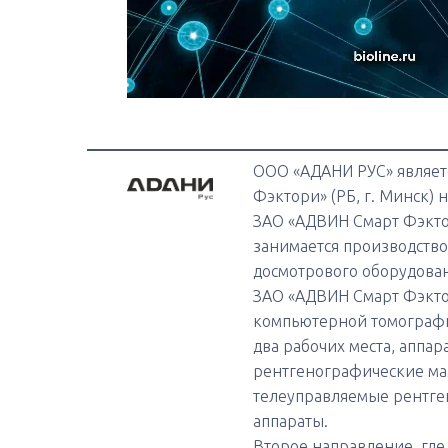
ООО «АДАНИ РУС» являет
Фэктори» (РБ, г. Минск) 
ЗАО «АДВИН Смарт Фэктор
занимается производств
досмотрового оборудован
ЗАО «АДВИН Смарт Фэкто
компьютерной томографи
два рабочих места, аппа
рентгенографические м
телеуправляемые рентге
аппараты.
Второе направление, гд