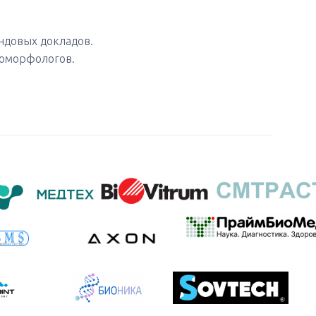
ндовых докладов.
оморфологов.