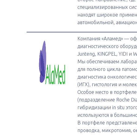
специализированных сис
находят широкое примене
автомобильной, авиацио
Компания «Аламед» — оф
диагностического оборудов
Junteng, KINGPEL, YIDI и 
Мы обеспечиваем лабора
для полного цикла пато
диагностика онкологичес
(ИГХ), гистология и моле
Особое место в портфеле
(подразделение Roche Dia
гибридизации in situ это
используются в большинс
В портфеле представлено
проводка, микротомия, о