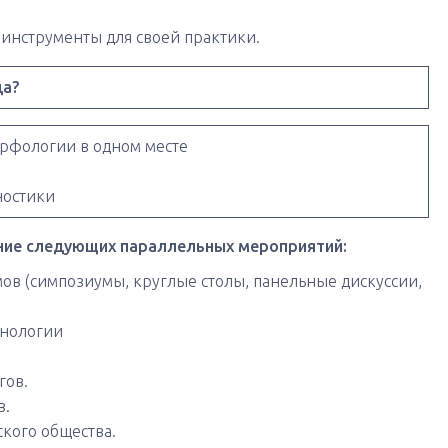
е инструменты для своей практики.
да?
орфологии в одном месте
ностики
ние следующих параллельных мероприятий:
мов (симпозиумы, круглые столы, панельные дискуссии,
хнологии
гов.
в.
кого общества.