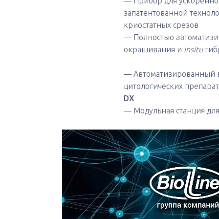
— Прибор для ускоренной 
запатентованной техноло
криостатных срезов
— Полностью автоматизи
окрашивания и
insitu
гиб
— Автоматизированный в
цитологических препара
DX
— Модульная станция для 