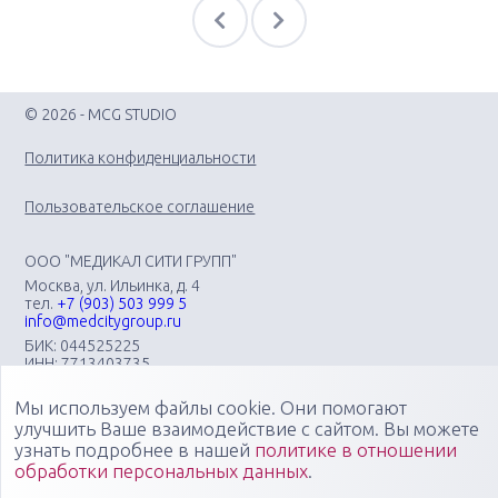
© 2026 - MCG STUDIO
Политика конфиденциальности
Пользовательское соглашение
ООО "МЕДИКАЛ СИТИ ГРУПП"
Москва, ул. Ильинка, д. 4
тел.
+7 (903) 503 999 5
info@medcitygroup.ru
БИК: 044525225
ИНН: 7713403735
КПП: 771301001
Мы используем файлы cookie. Они помогают
Организация научно-практических медицинских
мероприятий различного профиля: конгрессов, форумов,
улучшить Ваше взаимодействие с сайтом. Вы можете
конференций, симпозиумов, вебинаров, мастер-классов в
узнать подробнее в нашей
политике в отношении
очных, онлайн- и смешанных форматах, повышающих
обработки персональных данных
.
компетенции медицинских специалистов