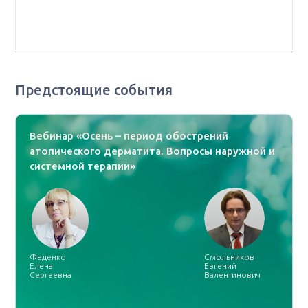
категории, заведующая дневным стационаром, ГАУЗ
НО НИИКО «НОКОД», г. Нижний Новгород
Предстоящие события
Вебинар «Осень – период обострений
атопического дерматита. Вопросы наружной и
системной терапии»
Феденко
Смольников
Елена
Евгений
Сергеевна
Валентинович