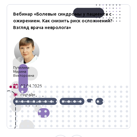
Вебинар «Болевые синдромы у пациента с
ожирением. Как снизить риск осложнений?
Взгляд врача невролога»
Путилина
Марина
Викторовна
02.04.2026
онлайн
Клиническая диагностика
Неврология
...