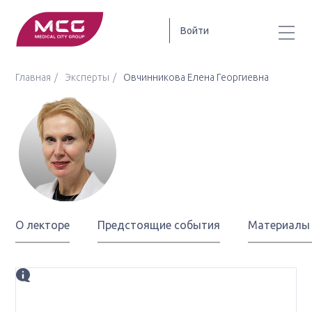
Войти
Главная
Эксперты
Овчинникова Елена Георгиевна
Овчинникова
Елена Георгиевна
О лекторе
Предстоящие события
Материалы
Биография
к.м.н., врач-онколог высшей квалификационной