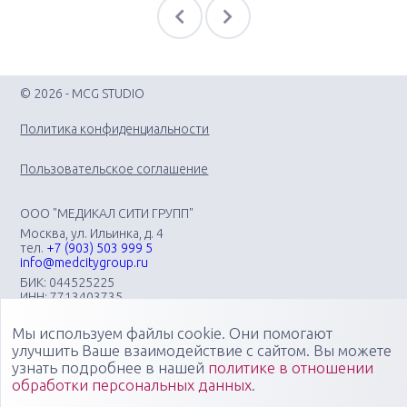
© 2026 - MCG STUDIO
Политика конфиденциальности
Пользовательское соглашение
ООО "МЕДИКАЛ СИТИ ГРУПП"
Москва, ул. Ильинка, д. 4
тел.
+7 (903) 503 999 5
info@medcitygroup.ru
БИК: 044525225
ИНН: 7713403735
КПП: 771301001
Мы используем файлы cookie. Они помогают
Организация научно-практических медицинских
мероприятий различного профиля: конгрессов, форумов,
улучшить Ваше взаимодействие с сайтом. Вы можете
конференций, симпозиумов, вебинаров, мастер-классов в
узнать подробнее в нашей
политике в отношении
очных, онлайн- и смешанных форматах, повышающих
обработки персональных данных
.
компетенции медицинских специалистов