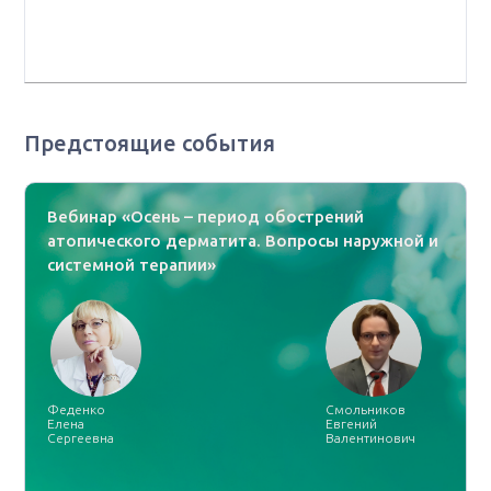
«ПСПбГМУ им. академика И.П. Павлова», г. Санкт-
Петербург
Предстоящие события
Вебинар «Осень – период обострений
атопического дерматита. Вопросы наружной и
системной терапии»
Феденко
Смольников
Елена
Евгений
Сергеевна
Валентинович