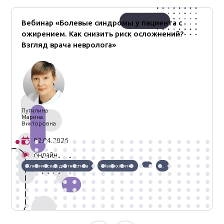
Вебинар «Болевые синдромы у пациента с
ожирением. Как снизить риск осложнений?
Взгляд врача невролога»
Путилина
Марина
Викторовна
02.04.2026
онлайн
Клиническая диагностика
Неврология
...