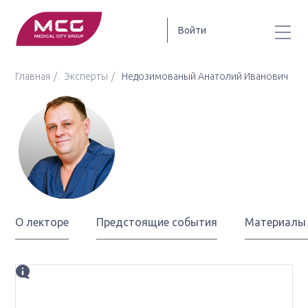
Войти
Главная
Эксперты
Недозимованый Анатолий Иванович
Недозимованый
Анатолий Иванович
О лекторе
Предстоящие события
Материалы
Биография
к.м.н., доцент курса колопроктологии ФГБОУ ВО