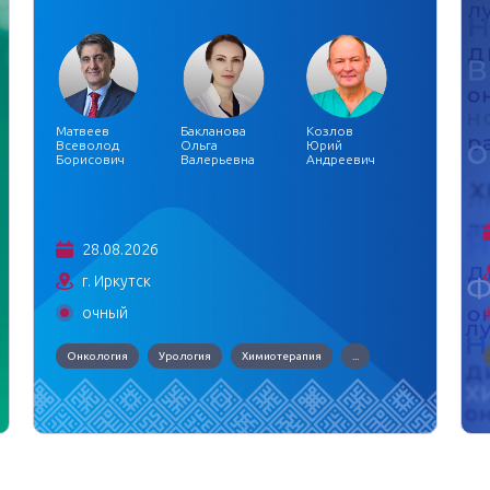
Матвеев
Бакланова
Козлов
Всеволод
Ольга
Юрий
Борисович
Валерьевна
Андреевич
28.08.2026
г. Иркутск
очный
Онкология
Урология
Химиотерапия
...