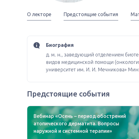
О лекторе
Предстоящие события
Ма
Биография
д. м. н., заведующий отделением био
видов медицинской помощи (онкологи
университет им. И. И. Мечникова» Минз
Предстоящие события
Вебинар «Осень – период обострений
атопического дерматита. Вопросы
наружной и системной терапии»