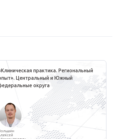
«Клиническая практика. Региональный
Практич
опыт». Центральный и Южный
лечение
федеральные округа
Центра
Польшин
Семёнов
Алексей
Андрей
Александрович
Владимир