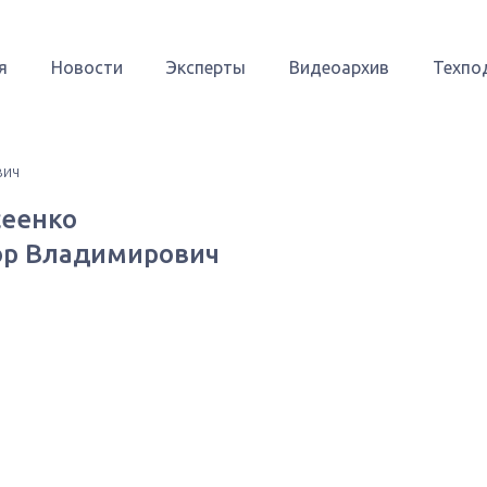
я
Новости
Эксперты
Видеоархив
Техпо
вич
еенко
р Владимирович