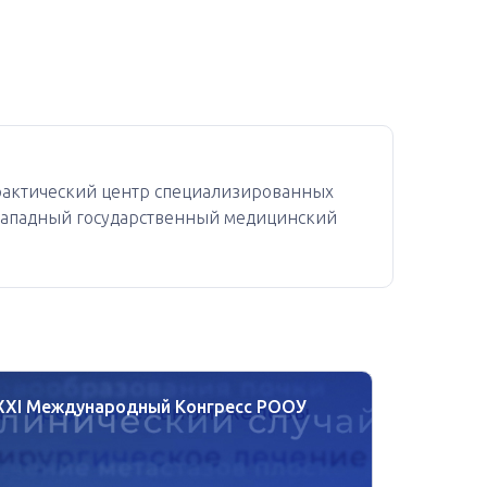
практический центр специализированных
Западный государственный медицинский
XXI Международный Конгресс РООУ
«Movemb
повыше
здоровь