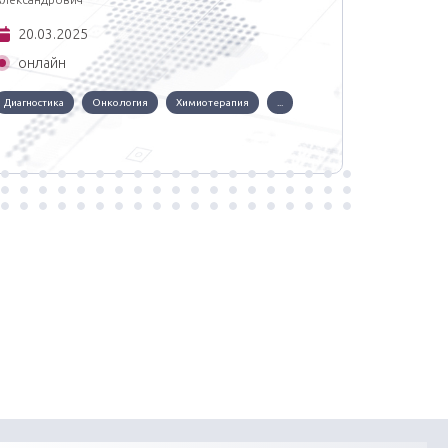
20.03.2025
27.03
онлайн
онла
Диагностика
Онкология
Химиотерапия
...
Диагности