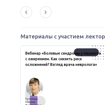
Материалы с участием лектор
б
Вебинар «Болевые синдромы у пациента
ктика
с ожирением. Как снизить риск
осложнений? Взгляд врача невролога»
Путилина
Марина
Викторовна