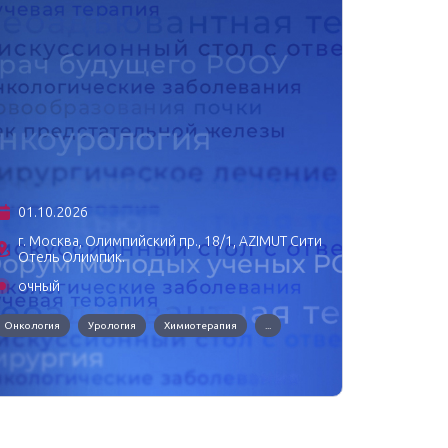
01.10.2026
06.11
г. Москва, Олимпийский пр., 18/1, AZIMUT Сити
Отель Олимпик.
г. Мо
очный
очны
Онкология
Урология
Химиотерапия
...
Онкологи