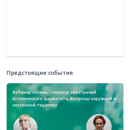
заведующий онкоурологическим отделением ГБУЗ
"Челябинский областной клинический центр
онкологии и ядерной медицины", профессор кафедры
онкологии, лучевой диагностики и лучевой терапии
ФГБОУ ВО "Южно-Уральский государственный
медицинский университет" Минздрава РФ,
г. Челябинск
Предстоящие события
Вебинар «Осень – период обострений
атопического дерматита. Вопросы наружной и
системной терапии»