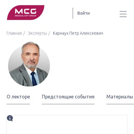
Войти
Главная
Эксперты
Карнаух Петр Алексеевич
Карнаух
Петр Алексеевич
О лекторе
Предстоящие события
Материалы
Биография
д.м.н., заслуженный врач РФ, член Правления РООУ,