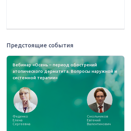
University), хирург Мемориального онкологического
центра им. Слоуна-Кеттеринга (Memorial Sloan-
Kettering Cancer), США, г. Нью-Йорк
Предстоящие события
Вебинар «Осень – период обострений
атопического дерматита. Вопросы наружной и
системной терапии»
Феденко
Смольников
Елена
Евгений
Сергеевна
Валентинович