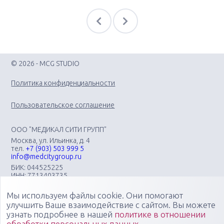
© 2026 - MCG STUDIO
Политика конфиденциальности
Пользовательское соглашение
ООО "МЕДИКАЛ СИТИ ГРУПП"
Москва, ул. Ильинка, д. 4
тел.
+7 (903) 503 999 5
info@medcitygroup.ru
БИК: 044525225
ИНН: 7713403735
КПП: 771301001
Мы используем файлы cookie. Они помогают
Организация научно-практических медицинских
мероприятий различного профиля: конгрессов, форумов,
улучшить Ваше взаимодействие с сайтом. Вы можете
конференций, симпозиумов, вебинаров, мастер-классов в
узнать подробнее в нашей
политике в отношении
очных, онлайн- и смешанных форматах, повышающих
обработки персональных данных
.