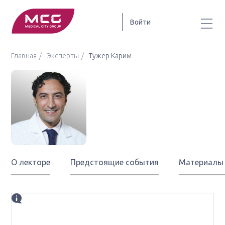
Войти
Главная
Эксперты
Тужер Карим
Тужер
Карим
О лекторе
Предстоящие события
Материалы
Биография
д.м.н., профессор Корнельского университета (Cornell