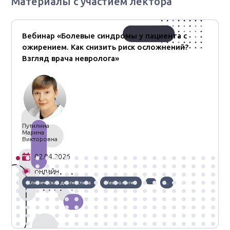
Материалы с участием лектора
Вебинар «Болевые синдромы у пациента с
ожирением. Как снизить риск осложнений?
Взгляд врача невролога»
Путилина
Марина
Викторовна
02.04.2026
онлайн
Клиническая диагностика
Неврология
...