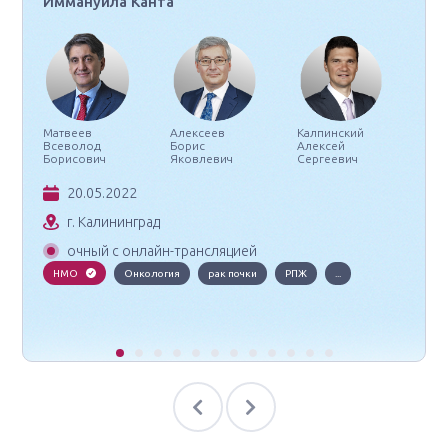
Иммануила Канта
Матвеев
Алексеев
Калпинский
Всеволод
Борис
Алексей
Борисович
Яковлевич
Сергеевич
20.05.2022
г. Калининград
очный с онлайн-трансляцией
НМО
Онкология
рак почки
РПЖ
...