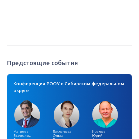
РООУ, заместитель директора по научной и
инновационной работе аппарата управления,
заведующий урологическим отделением НИИ
клинической онкологии ФГБУ "НМИЦ онкологии им. Н.
Н. Блохина" Минздрава РФ, г. Москва
Предстоящие события
Конференция РООУ в Сибирском федеральном
округе
Матвеев
Бакланова
Козлов
Всеволод
Ольга
Юрий