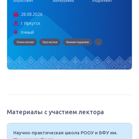
Борисович
Валерьевна
Андреевич
28.08.2026
г. Иркутск
очный
Онкология
Урология
Химиотерапия
...
Материалы с участием лектора
Научно-практическая школа РООУ и БФУ им.