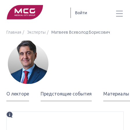
Войти
Главная
Эксперты
Матвеев Всеволод Борисович
Матвеев
Всеволод Борисович
О лекторе
Предстоящие события
Материалы
Биография
д.м.н., профессор, член-корреспондент РАН, президент