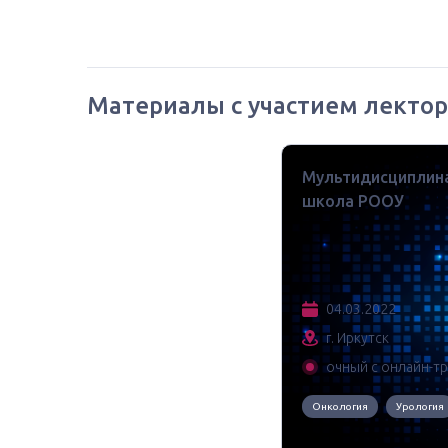
Материалы с участием лектор
Мультидисциплина
школа РООУ
04.03.2022
г. Иркутск
очный с онлайн-т
Онкология
Урология