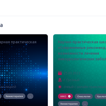
а
рная практическая
Научно-практическая шк
«Современные рекоменд
возможности лечения
онкоурологических забо
25.03.2022
г. Грозный
рансляцией
очный с онлайн-трансляци
Химиотерапия
...
НМО
Онкология
Уролог
Химиотерапия
...