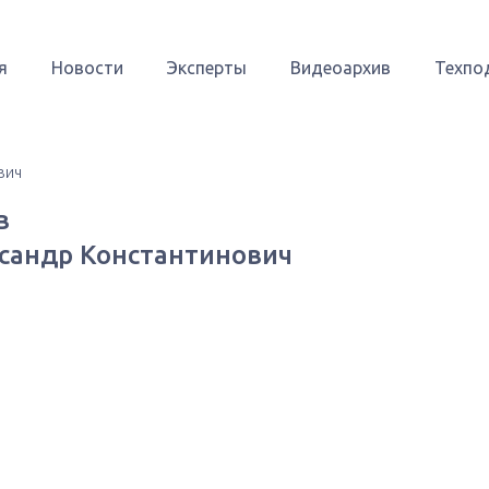
я
Новости
Эксперты
Видеоархив
Техпо
вич
в
сандр Константинович