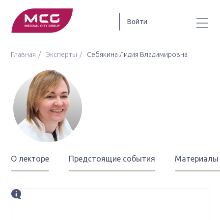
Войти
Главная
Эксперты
Себякина Лидия Владимировна
Себякина
Лидия
Владимировна
О лекторе
Предстоящие события
Материалы
Биография
врач-онколог, заведующая дневным стационаром