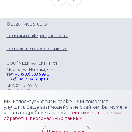
© 2026 - MCG STUDIO
Политика конфиденциальности
Пользовательское соглашение
ООО "МЕДИКАЛ СИТИ ГРУПП"
Москва, ул. Ильинка, д. 4
тел.
+7 (903) 503 999 5
info@medcitygroup.ru
БИК: 044525225
ИНН: 7713403735
КПП: 771301001
Мы используем файлы cookie. Они помогают
Организация научно-практических медицинских
мероприятий различного профиля: конгрессов, форумов,
улучшить Ваше взаимодействие с сайтом. Вы можете
конференций, симпозиумов, вебинаров, мастер-классов в
узнать подробнее в нашей
политике в отношении
очных, онлайн- и смешанных форматах, повышающих
обработки персональных данных
.
компетенции медицинских специалистов
Специалисты "Медикал Сити Групп" всегда готовы ответить
Принять условия
на ваши вопросы