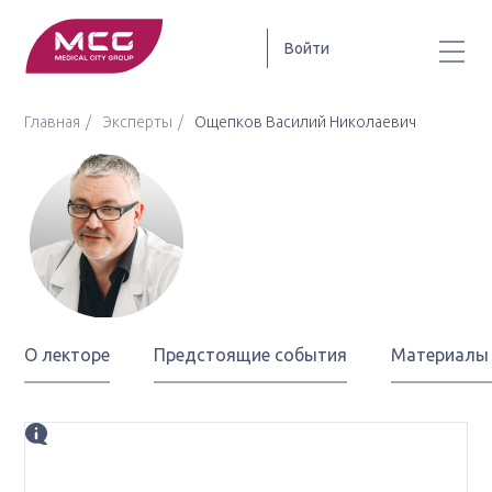
Войти
Главная
Эксперты
Ощепков Василий Николаевич
Ощепков
Василий Николаевич
О лекторе
Предстоящие события
Материалы
Биография
к.м.н., доцент, врач-онкоуролог высшей