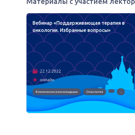
Материалы с участием лектор
Вебинар «Поддерживающая терапия в
огии:
онкологии. Избранные вопросы»
22.12.2022
онлайн
й
рович
Клинические рекомендации
Онкология
...
я
...