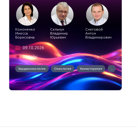
Кононенко
Сельчук
Снеговой
Инесса
Владимир
Антон
Борисовна
Юрьевич
Владимирович
09.10.2026
онлайн
Кардиоонкология
Онкология
Химиотерапия
...