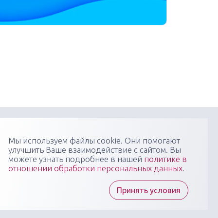
онфиденциальности
Пользовательское соглашение
Мы используем файлы cookie. Они помогают
улучшить Ваше взаимодействие с сайтом. Вы
я научно-практических медицинских мероприятий
можете узнать подробнее в нашей
политике в
 профиля: конгрессов, форумов, конференций,
отношении обработки персональных данных
.
в, вебинаров, мастер-классов в очных, онлайн- и
 форматах, повышающих компетенции медицинских
тов
Принять условия
ы "Медикал Сити Групп" всегда готовы ответить на
осы