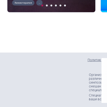
Химиотерапия
...
Политика к
Организаци
различного
симпозиумо
смешанных
специалис
Специалист
ваши вопр