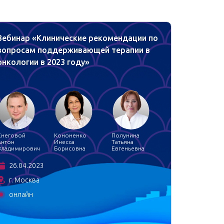
Вебинар «Клинические рекомендации по
Вебина
вопросам поддерживающей терапии в
Поддер
онкологии в 2023 году»
Снеговой
Кононенко
Полунина
Снеговой
Антон
Инесса
Татьяна
Антон
Владимирович
Борисовна
Евгеньевна
Владимир
26.04.2023
29.11
г. Москва
онла
онлайн
Клиническ