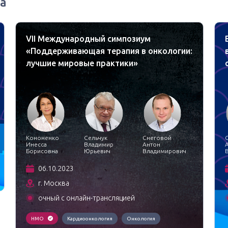
а
VII Международный симпозиум
«Поддерживающая терапия в онкологии:
лучшие мировые практики»
Кононенко
Сельчук
Снеговой
Инесса
Владимир
Антон
Борисовна
Юрьевич
Владимирович
06.10.2023
г. Москва
очный с онлайн-трансляцией
НМО
Кардиоонкология
Онкология