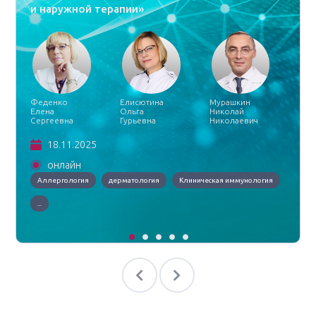
и наружной терапии»
Феденко
Елисютина
Мурашкин
Елена
Ольга
Николай
Сергеевна
Гурьевна
Николаевич
18.11.2025
онлайн
Аллергология
дерматология
Клиническая иммунология
...