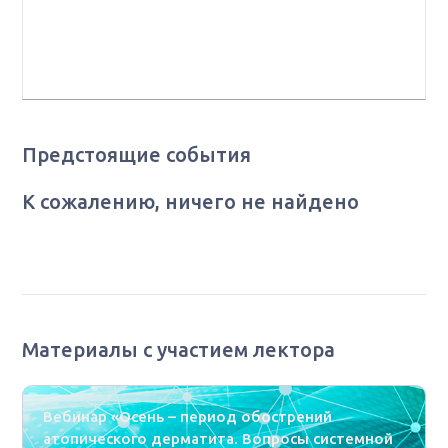
аллергологии и иммунопатологии кожи ФГБУ “ГНЦ
Институт иммунологии” ФМБА России, зав. кафедрой
иммунологии Медицинского института РУДН
Предстоящие события
К сожалению, ничего не найдено
Материалы с участием лектора
Вебинар «Осень – период обострений
атопического дерматита. Вопросы системной