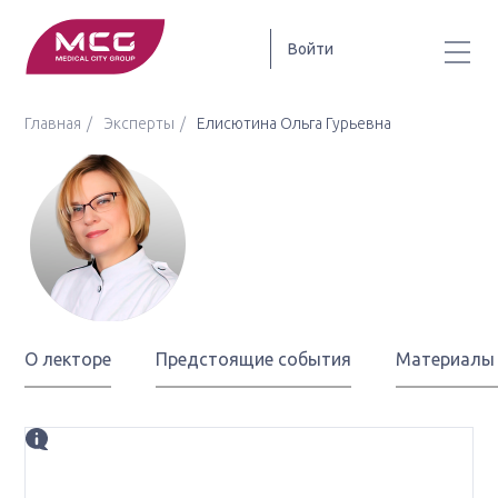
Войти
Главная
Эксперты
Елисютина Ольга Гурьевна
Елисютина
Ольга Гурьевна
О лекторе
Предстоящие события
Материалы
Биография
д. м. н., ведущий научный сотрудник отделения