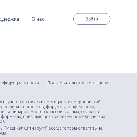
ддержка
О нас
Войти
онфиденциальности
Пользовательское соглашение
я научно-практических медицинских мероприятий
 профиля: конгрессов, форумов, конференций,
в, вебинаров, мастер-классов в очных, онлайн- и
 форматах, повышающих компетенции медицинских
тов
ы "Медикал Сити Групп" всегда готовы ответить на
осы