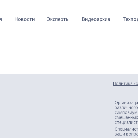
я
Новости
Эксперты
Видеоархив
Техпо
Политика к
Организаци
различного
симпозиумо
смешанных
специалис
Специалист
ваши вопр