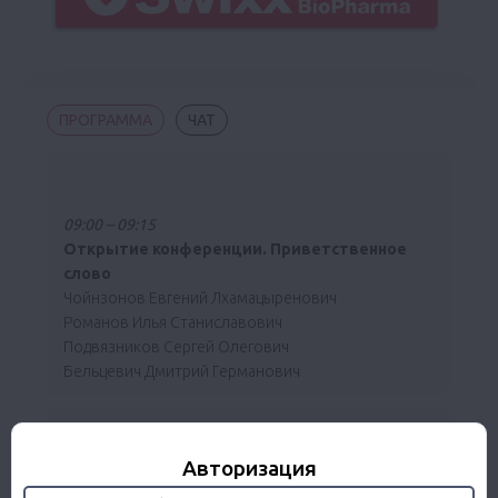
ПРОГРАММА
ЧАТ
09:00 – 09:15
Открытие конференции. Приветственное
слово
Чойнзонов Евгений Лхамацыренович
Романов Илья Станиславович
Подвязников Сергей Олегович
Бельцевич Дмитрий Германович
09:15 – 09:35
Новое в морфологической классификации
Авторизация
опухолей щитовидной железы