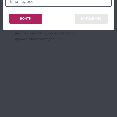
кожи ФГБУ «ГНЦ Институт иммунологии» ФМБА
России, г. Москва
ВОЙТИ
НА ГЛАВНУЮ
Современные стратегии терапии астмы
Романовских Анна Геннадьевна, к.м.н., врач
высшей категории, доцент кафедры
пульмонологии Академии