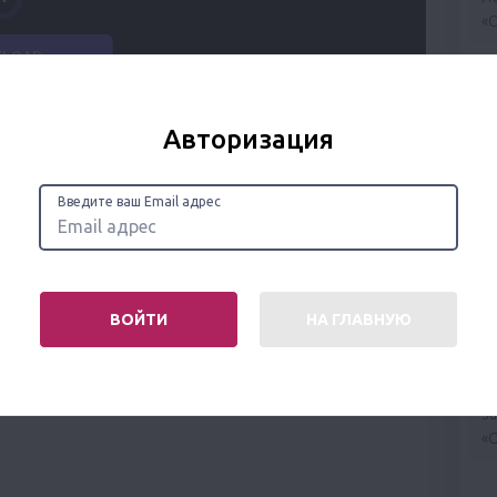
«С
К
Со
з
Авторизация
«К
К
Введите ваш Email адрес
К
Ш
вр
М
ВОЙТИ
НА ГЛАВНУЮ
К
К
з
«О