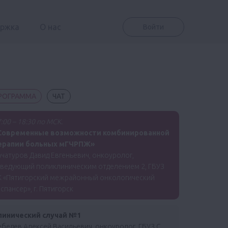
ержка
О нас
Войти
РОГРАММА
ЧАТ
:00 – 18:30 по МСК.
Современные возможности комбинированной
ерапии больных мГЧРПЖ»
чатуров Давид Евгеньевич, онкоуролог,
аведующий поликлиническим отделением 2, ГБУЗ
К «Пятигорский межрайонный онкологический
спансер», г. Пятигорск
линический случай №1
бедев Алексей Васильевич, онкоуролог, ГБУЗ С