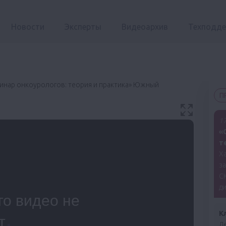
Новости
Эксперты
Видеоархив
Техподд
минар онкоурологов: теория и практика» Южный
П
17
«
т
Ха
з
С
ди
К
Ле