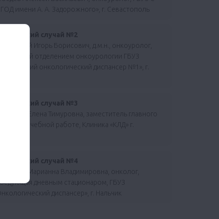
ГОД имени А. А. Задорожного», г. Севастополь
линический случай №2
сновский Игорь Борисович, д.м.н., онкоуролог,
аведующий отделением онкоурологии ГБУЗ
линический онкологический диспансер №1», г.
раснодар
линический случай №3
уайбова Елена Тимуровна, заместитель главного
ача по лечебной работе, Клиника «КЛД» г.
ахачкала
линический случай №4
ибишева Марианна Владимировна, онколог,
аведующая дневным стационаром, ГБУЗ
нкологический диспансер», г. Нальчик