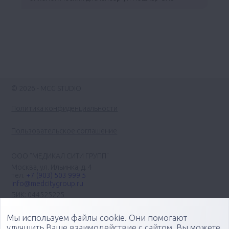
© 2026 - MCG STUDIO
Политика конфиденциальности
Пользовательское соглашение
ООО "МЕДИКАЛ СИТИ ГРУПП"
Москва, ул. Ильинка, д. 4
тел.
+7 (903) 503 999 5
info@medcitygroup.ru
БИК: 044525225
ИНН: 7713403735
КПП: 771301001
Мы используем файлы cookie. Они помогают
Организация научно-практических медицинских
улучшить Ваше взаимодействие с сайтом. Вы можете