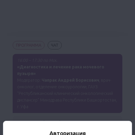
ПРОГРАММА
ЧАТ
16:00 – 17:30 по Мск.
«Диагностика и лечение рака мочевого
пузыря»
Модератор:
Чапрак Андрей Борисович
, врач-
онколог, отделение онкоурологии, ГАУЗ
"Республиканский клинический онкологический
диспансер" Минздрава Республики Башкортостан,
г. Уфа
Клинический случай №1
Наумова Наталья Николаевна
, врач-онколог,
Авторизация