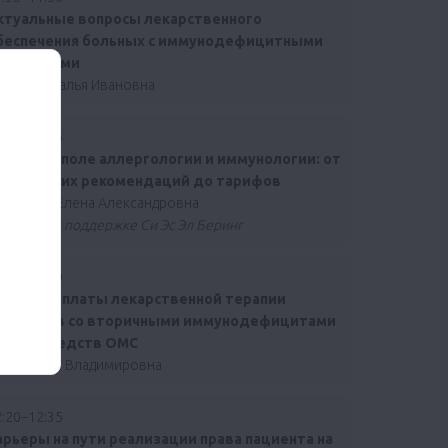
ктуальные вопросы лекарственного
беспечения больных с иммунодефицитными
остояниями
льина Наталья Ивановна
:50–12:05
равовое поле
аллергологии и иммунологии: от
линических рекомендаций до тарифов
атышева Елена Александровна
клад при поддержке Си Эс Эл Беринг
:05–12:20
опросы оплаты лекарственной терапии
ациентов со вторичными иммунодефицитами
а счет средств ОМС
ура Мария Владимировна
:20–12:35
арьеры на пути реализации права пациента на