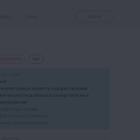
ержка
О нас
Войти
РОГРАММА
ЧАТ
:35–13:05
азл
Регуляторные аспекты осуществления
еятельности в области аллергологии и
ммунологии"
одераторы секции:
абай Полина Георгиевна
льина Наталья Ивановна
:35–11:50