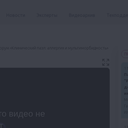
Новости
Эксперты
Видеоархив
Техподд
рум «Клинический пазл: аллергия и мультиморбидность»
П
11
П
"
д
и
М
Г
И
11