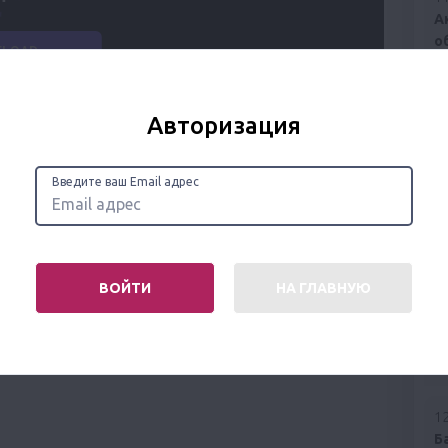
А
о
с
И
Авторизация
11
П
к
Введите ваш Email адрес
Л
До
12
ВОЙТИ
НА ГЛАВНУЮ
В
п
з
С
12
Б