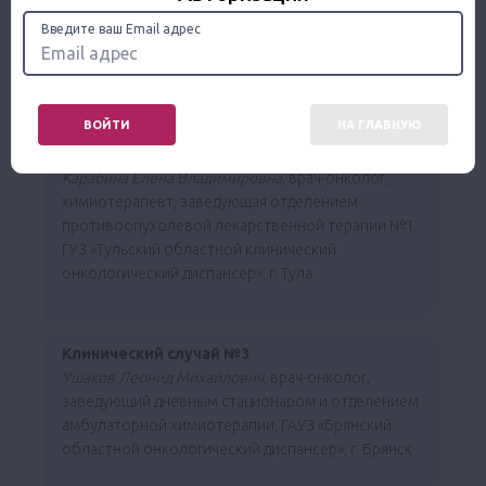
онколог, заведующая отделением химиотерапии,
Медицинский радиологический научный центр им.
Введите ваш Email адрес
А.Ф. Цыба — филиал ФГБУ «НМИЦ радиологии»
Минздрава России, г. Обнинск
ВОЙТИ
НА ГЛАВНУЮ
Клинический случай №2
Карабина Елена Владимировна,
врач-онколог,
химиотерапевт, заведующая отделением
противоопухолевой лекарственной терапии №1,
ГУЗ «Тульский областной клинический
онкологический диспансер», г. Тула
Клинический случай №3
Ушаков Леонид Михайлович,
врач-онколог,
заведующий дневным стационаром и отделением
амбулаторной химиотерапии, ГАУЗ «Брянский
областной онкологический диспансер», г. Брянск