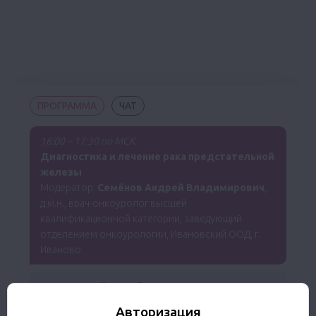
ПРОГРАММА
ЧАТ
16:00 – 17:30 по МСК.
Диагностика и лечение рака предстательной
железы
Модератор:
Семёнов Андрей Владимирович
,
д.м.н., врач-онкоуролог высшей
квалификационной категории, заведующий
отделением онкоурологии, Ивановский ООД, г.
Иваново
Клинический случай №1
Белохвостова Анна Сергеевна,
к.м.н.,
врач-
Авторизация