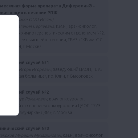
-месячная форма препарата Диферелин® -
овая опция в лечении РПЖ
при поддержке ООО Ипсен)
зьмина Евгения Сергеевна,
к.м.н., врач-онколог,
аведующая химиотерапевтическим отделением №2,
миотерапевт высшей категории, ГБУЗ «ГКБ им. С.С.
ина» ДЗМ, г. Москва
линический случай №1
ндриенко Игорь Игоревич,
заведующий ЦАОП, ГБУЗ
 «Клинская больница», г.о. Клин, г. Высоковск
линический случай №2
мяров Тимур Романович,
врач-онкоуролог,
аведующий отделением онкоурологии ЦАОП ГБУЗ
ММКЦ «Коммунарка» ДЗМ», г. Москва
линический случай №3
хакохов Мурадин Мухадинович
, к.м.н., врач-онколог,