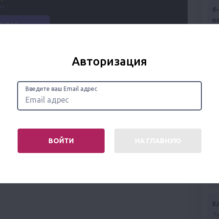
6
н
(
Ку
з
Авторизация
хи
Юд
Введите ваш Email адрес
К
А
МО
ВОЙТИ
НА ГЛАВНУЮ
К
У
з
«
К
Т