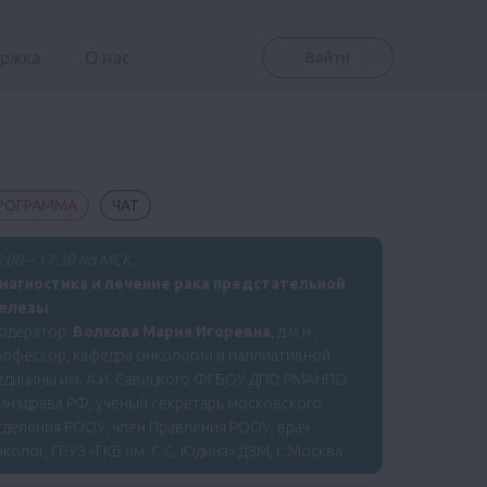
ержка
О нас
Войти
РОГРАММА
ЧАТ
:00 – 17:30 по МСК.
иагностика и лечение рака предстательной
елезы
одератор:
Волкова Мария Игоревна
, д.м.н.,
рофессор, кафедра онкологии и паллиативной
едицины им. А.И. Савицкого ФГБОУ ДПО РМАНПО
инздрава РФ, учёный секретарь московского
деления РООУ, член Правления РООУ, врач-
колог, ГБУЗ «ГКБ им. С.С. Юдина» ДЗМ, г. Москва