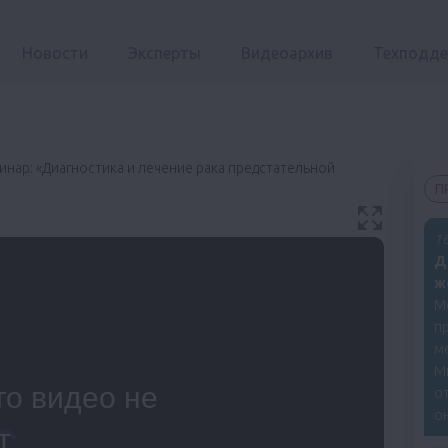
Новости
Эксперты
Видеоархив
Техподд
инар: «Диагностика и лечение рака предстательной
П
16
Д
ж
М
п
м
М
от
он