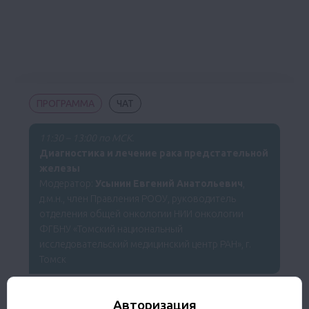
ПРОГРАММА
ЧАТ
11:30 – 13:00 по МСК.
Диагностика и лечение рака предстательной
железы
Модератор:
Усынин Евгений Анатольевич
,
д.м.н., член Правления РООУ, руководитель
отделения общей онкологии НИИ онкологии
ФГБНУ «Томский национальный
исследовательский медицинский центр РАН», г.
Томск
Клинический случай №1
Авторизация