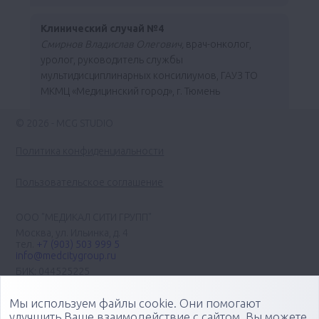
Клинический случай №4
Смирнов Владислав Олегович,
врач-онколог,
уролог, руководитель службы
мультидисциплинарных консилиумов, ГАУЗ ТО
МКМЦ «Медицинский город», г. Тюмень
© 2026 - MCG STUDIO
Политика конфиденциальности
Пользовательское соглашение
ООО "МЕДИКАЛ СИТИ ГРУПП"
Москва, ул. Ильинка, д. 4
тел.
+7 (903) 503 999 5
info@medcitygroup.ru
БИК: 044525225
ИНН: 7713403735
КПП: 771301001
Мы используем файлы cookie. Они помогают
Организация научно-практических медицинских
улучшить Ваше взаимодействие с сайтом. Вы можете