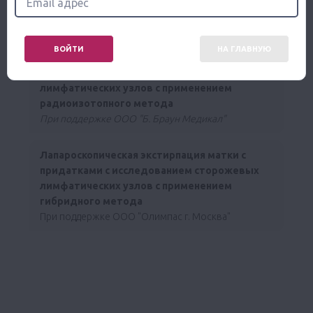
При поддержке ООО "М.П.А. медицинские
партнеры"
ВОЙТИ
НА ГЛАВНУЮ
Лапароскопическая экстирпация матки с
придатками с исследованием сторожевых
лимфатических узлов с применением
радиоизотопного метода
При поддержке ООО "Б. Браун Медикал"
Лапароскопическая экстирпация матки с
придатками с исследованием сторожевых
лимфатических узлов с применением
гибридного метода
При поддержке ООО "Олимпас г. Москва"