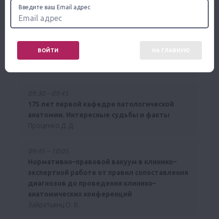
Введите ваш Email адрес
Пименов А. Ю.
09:15 – 09:30
Кафедре патологической анатомии БГМУ
ВОЙТИ
НА ГЛАВНУЮ
имени профессора В.А. Жухина 90 лет
Мустафин Т. И.
09:30 – 09:45
175 лет первой кафедре патологической
анатомии. Интересные судьбы и факты
Проценко Д. Д.
09:45 – 10:05
Нормативно–правовой вакуум в клинико–
экспертной работе от правил сопоставления
диагнозов до проведения клинико–
анатомических конференций
Зайратьянц О. В.