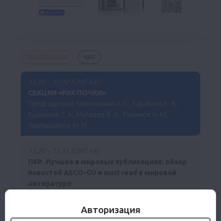
ПРОГРАММА
ЧАТ
15:20 – 17:40 (GMT +5)
СЕКЦИЯ «РАК ПОЧКИ»
Председатели: Калпинский А. С., Карабина Е. В.,
Курманов Т. А., Матвеев В. Б., Рахимов Н. М.,
Тилляшайхов М. Н.
15:20 – 15:35 (GMT +5)
ПКР. Лучшее в мировых публикациях: обзор
новостей ASCO-GU и must read в мировой
литературе
Матвеев В. Б.
Авторизация
I. Приоритизация мировых клинических