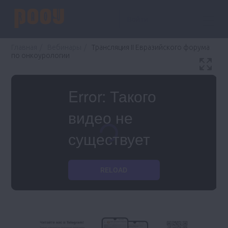
Войти
Главная
Вебинары
Трансляция II Евразийского форума
по онкоурологии