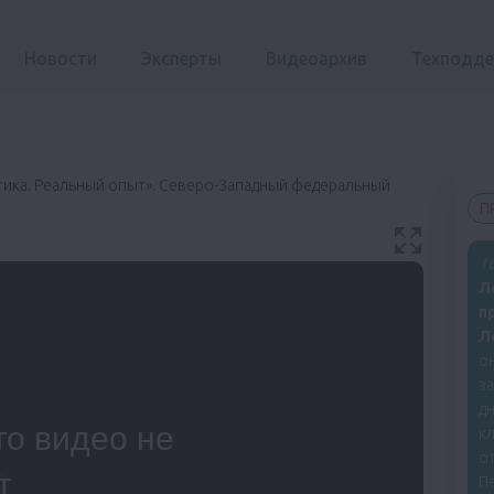
Новости
Эксперты
Видеоархив
Техподд
тика. Реальный опыт». Северо-Западный федеральный
П
16
Л
п
Л
о
з
дн
кл
от
П