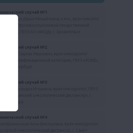
линический случай №1
убовиченко Дарья Михайловна
, к.м.н., врач-онколог
тделения противоопухолевой лекарственной
рапии #2, ГБУЗ АО «АКОД», г. Архангельск
линический случай №2
ефтеров Спартак Иванович
, врач-онкоуролог
ысшей квалификационной категории, ГБУЗ «ЛОКБ»,
 Санкт-Петербург
линический случай №3
сева Александра Игоревна,
врач-онкоуролог, ГБУЗ
еспубликанский онкологический диспансер», г.
етрозаводск
линический случай №4
реображенская Анна Викторовна
, врач-онкоуролог,
родской онкологический диспансер, г. Санкт-