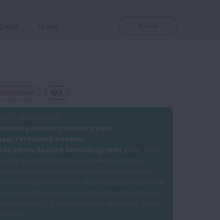
ержка
О нас
Войти
РОГРАММА
ЧАТ
:00 – 18:00 по МСК.
ечение распространенного рака
редстательной железы
ебединец Андрей Александрович
, к.м.н., врач-
нколог высшей квалификационной категории,
аведующий химиотерапевтическим отделением
евного стационара, ГБУЗ Ленинградская областная
иническая больница, председатель регионального
деления RUSSCO Ленинградской области, г. Санкт-
етербург