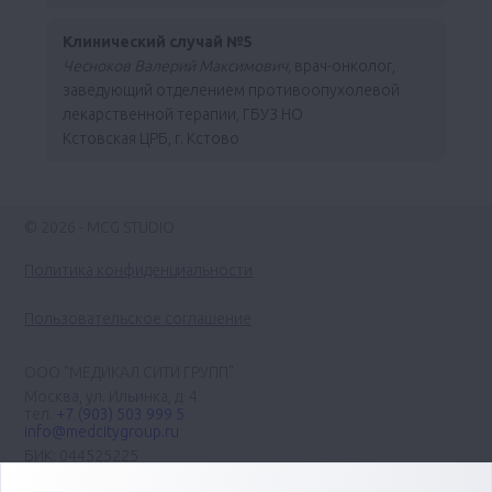
Клинический случай №5
Чесноков Валерий Максимович,
врач-онколог,
заведующий отделением противоопухолевой
лекарственной терапии, ГБУЗ НО
Кстовская ЦРБ, г. Кстово
© 2026 - MCG STUDIO
Политика конфиденциальности
Пользовательское соглашение
ООО "МЕДИКАЛ СИТИ ГРУПП"
Москва, ул. Ильинка, д. 4
тел.
+7 (903) 503 999 5
info@medcitygroup.ru
БИК: 044525225
ИНН: 7713403735
КПП: 771301001