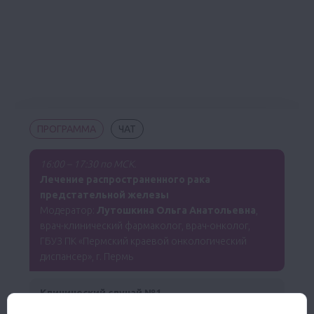
ПРОГРАММА
ЧАТ
16:00 – 17:30 по МСК.
Лечение распространенного рака
предстательной железы
Модератор:
Лутошкина Ольга Анатольевна
,
врач-клинический фармаколог, врач-онколог,
ГБУЗ ПК «Пермский краевой онкологический
диспансер», г. Пермь
Клинический случай №1
Мухитова Миляуша Расиховна,
к.м.н., врач-