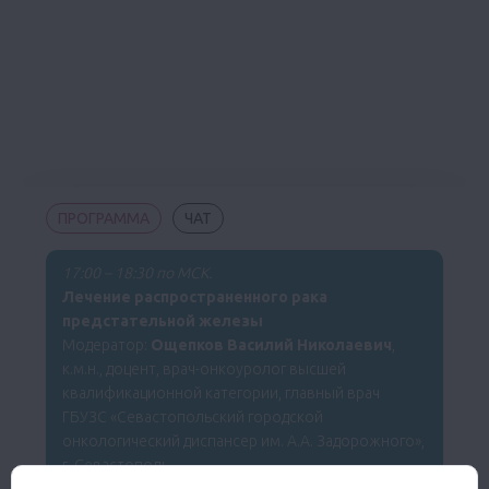
ПРОГРАММА
ЧАТ
17:00 – 18:30 по МСК.
Лечение распространенного рака
предстательной железы
Модератор:
Ощепков Василий Николаевич
,
к.м.н., доцент, врач-онкоуролог высшей
квалификационной категории, главный врач
ГБУЗС «Севастопольский городской
онкологический диспансер им. А.А. Задорожного»,
г. Севастополь