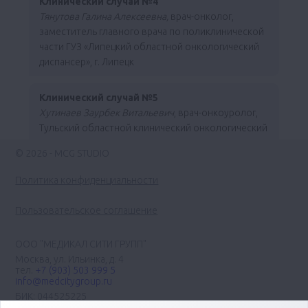
Клинический случай №4
Тянутова Галина Алексеевна,
врач-онколог,
заместитель главного врача по поликлинической
части ГУЗ «Липецкий областной онкологический
диспансер», г. Липецк
Клинический случай №5
Хутинаев Заурбек Витальевич
, врач-онкоуролог,
Тульский областной клинический онкологический
диспансер, г. Тула
© 2026 - MCG STUDIO
Клинический случай №6
Политика конфиденциальности
Чахкиева Мадина Джабраиловна,
врач-онколог,
химиотерапевт, ГБУ РИ «Республиканский
Пользовательское соглашение
онкологический центр», Республика Ингушетия
ООО "МЕДИКАЛ СИТИ ГРУПП"
Москва, ул. Ильинка, д. 4
тел.
+7 (903) 503 999 5
info@medcitygroup.ru
БИК: 044525225
ИНН: 7713403735