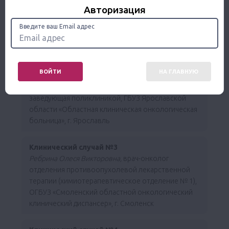
Авторизация
Клинический случай №1
Рафикова Гузель
Альбертовна, врач-
Введите ваш Email адрес
химиотерапевт, ГБУЗ «ОД 2 Сочи» Минздрава РФ,
г. Сочи
ВОЙТИ
НА ГЛАВНУЮ
Клинический случай №2
Рокуа Анна Юрьевна,
врач-химиотерапевт,
заведующая поликлиникой, ГБУЗ Ярославской
области «Областная клиническая онкологическая
больница», г. Ярославль
Клинический случай №3
Ребрина Олеся Викторовна,
врач-онколог
отделения противоопухолевой лекарственной
терапии (химиотерапевтическое отделение № 1),
ОГБУЗ «Смоленский областной онкологический
клинический диспансер», г. Смоленск