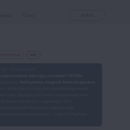
ержка
О нас
Войти
РОГРАММА
ЧАТ
:00 – 18:30 по МСК.
Современные методы лечения ГЧРПЖ»
одератор:
Лебединец Андрей Александрович
,
м.н., врач-онколог высшей квалификационной
атегории, заведующий химиотерапевтическим
тделением дневного стационара ГБУЗ
Ленинградский областной клинический
кологический диспансер», г. Санкт-Петербург