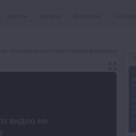
Новости
Эксперты
Видеоархив
Техподд
тика. Региональный опыт». Северо-Западный федеральный
П
17
«
М
к.
к
о
«
он