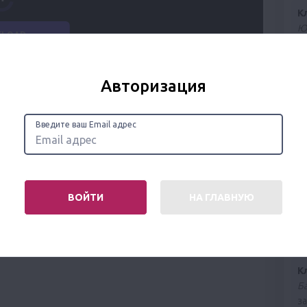
К
Ю
з
«
Ди
Авторизация
К
С
Введите ваш Email адрес
х
№4
К
ВОЙТИ
НА ГЛАВНУЮ
Л
в
г.
К
Б
з