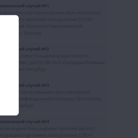
линический случай №1
рченко Николай Александрович
, врач-онкоуролог,
аведующий отделением онкоурологии, БУЗ ВО
Вологодский Областной Онкологический
спансер», г. Вологда
линический случай №2
имоненко София Геннадиевна,
врач-онколог,
имиотерапевт, ЦАОП СПБ ГБУЗ «Городская больница
0», г. Санкт-Петербург
линический случай №3
ефтеров Спартак Иванович
, врач-онкоуролог
ысшей квалификационной категории, ГБУЗ «ЛОКБ»,
 Санкт-Петербург
линический случай №4
аулин Андрей Александрович,
врач-онкоуролог,
аведующий отделением онкоурологии, ГОБУЗ