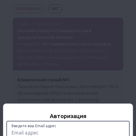
ПРОГРАММА
ЧАТ
16:00 – 17:30 по МСК.
Лечение распространенного рака
предстательной железы
Модератор:
Лутошкина Ольга Анатольевна
,
врач-клинический фармаколог, врач-онколог,
ГБУЗ ПК «Пермский краевой онкологический
диспансер», г. Пермь
Клинический случай №1
Тащилкина Мария Николаевна,
врач-онколог, ГБУЗ
«Волгоградский областной клинический
онкологический диспансер», г. Волгоград
Авторизация
Клинический случай №2
Рысев Дмитрий Михайлович,
врач-онколог,
Введите ваш Email адрес
химиотерапевт, ГБУЗ «НОКОД», г. Дзержинск