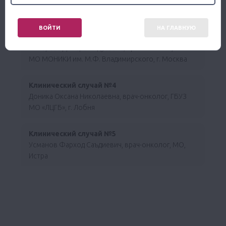
Московская область
ВОЙТИ
НА ГЛАВНУЮ
Клинический случай №3
Ахмарова Динара Илдусовна,
врач-онколог, ГБУЗ
МО МОНИКИ им. М.Ф. Владимирского, г. Москва
Клинический случай №4
Доника Оксана Николаевна, врач-онколог, ГБУЗ
МО «ЛЦГБ», г. Лобня
Клинический случай №5
Усманов Фарход Саъдиевич, врач-онколог, МО,
Истра