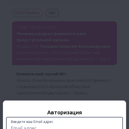
ПРОГРАММА
ЧАТ
17:00 – 18:30 по МСК.
Лечение распространенного рака
предстательной железы
Модератор:
Польшин Алексей Александрович
,
врач-онкоуролог, ОБУЗ «Курский областной
клинический онкологический диспансер», г. Курск
Клинический случай №1
Комоза Юлия Валерьевна,
врач-онколог дневного
стационара ГАУЗ «Брянский областной
онкологический диспансер», г. Брянск
Клинический случай №2
Авторизация
Бондарев Александр Васильевич
, к.м.н., врач-
онкоуролог отделения онкоурологии, ГБУЗ РК
Введите ваш Email адрес
«КРОКД им. В.М. Ефетова», г. Симферополь