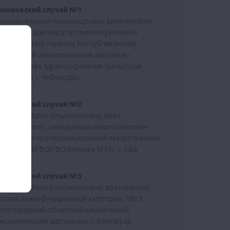
линический случай №1
амакин Алексей Александрович,
врач-онколог
невного стационара противоопухолевой
екарственной терапии, Республиканский
линический онкологический диспансер
инистерства здравоохранения Чувашской
спублики, г. Чебоксары
линический случай №2
огинова Мария Владиславовна
, врач-
имиотерапевт, заведующая онкологическим
тделением противоопухолевой лекарственной
рапии 2, ФГБОУ ВО Клиника БГМУ, г. Уфа
линический случай №3
елтякова Вера Константиновна
, врач-онколог
ысшей квалификационной категории, ГБУЗ
Волгоградский областной клинический
кологический диспансер», г. Волгоград