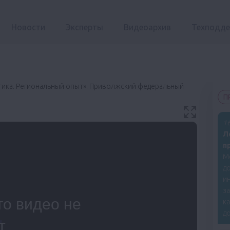
Новости
Эксперты
Видеоархив
Техподд
ктика. Региональный опыт». Приволжский федеральный
П
16
Л
п
М
до
ин
з
к
до