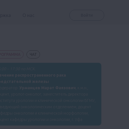
ержка
О нас
Войти
РОГРАММА
ЧАТ
:00 – 17:30 по МСК.
ечение распространенного рака
редстательной железы
одератор:
Урманцев Марат Фаязович
, к.м.н.,
цент, уролог-онколог, заместитель директора
ститута урологии и клинической онкологии БГМУ,
аведующий онкологическим отделением, доцент
афедры онкологии и клинической морфологии,
цент кафедры урологии и онкологии, г. Уфа