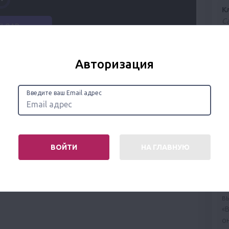
К
С
д
л
к
Авторизация
М
Ре
Введите ваш Email адрес
К
Л
х
о
ВОЙТИ
НА ГЛАВНУЮ
те
К
Ж
в
«
он