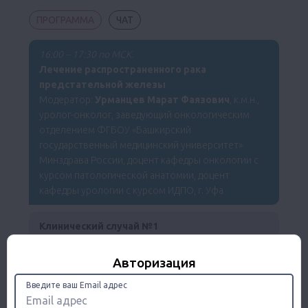
ПРОГРАММА
ЧАТ
16:00 – 17:30 по МСК.
Лечение распространенного рака
предстательной железы
Модератор:
Урманцев Марат Фаязович
, к.м.н.,
уролог-онколог, заведующий онкологическим
отделением ФГБОУ «Башкирский
государственный медицинский университет»
Минздрава России, доцент кафедры онкологии с
курсом патологической анатомии, доцент
кафедры урологии с курсом ИДПО, г. Уфа
Клинический случай №1
Ганцев Камиль Шамилевич,
д.м.н., профессор,
врач-онколог хирургического отделения №7
Авторизация
(урологическое отделение), ГАУЗ РКОД МЗ РБ, г.
Введите ваш Email адрес
Уфа