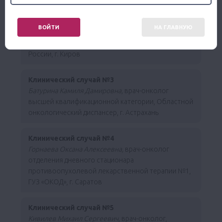
Клинический случай №2
Рамазанова Мадина Султановна,
к.м.н., врач-
ВОЙТИ
НА ГЛАВНУЮ
онколог, КОГКБУЗ «ЦОМР», доцент кафедры
онкологии ФГБОУ ВО «Кировский ГМУ» МЗ
России, г. Киров
Клинический случай №3
Батурина Камиля Дамировна,
врач-онколог
высшей квалификационной категории, Областной
онкологический диспансер, г. Астрахань
Клинический случай №4
Горнаева Оксана Алексеевна,
врач-онколог
отделения дневного стационара
противоопухолевой лекарственной терапии №1,
ГУЗ «ОКОД», г. Саратов
Клинический случай №5
Кивилев Михаил Сергеевич,
врач-онколог,