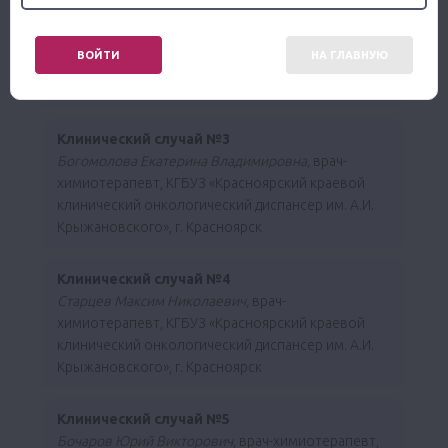
Булыгина Наталья Анатольевна,
врач-
химиотерапевт, КГБУЗ «Красноярский краевой
ВОЙТИ
НА ГЛАВНУЮ
клинический онкологический диспансер им. А.И.
Крыжановского», г. Красноярск
Клинический случай №3
Богомолова Екатерина Владимировна,
врач-
химиотерапевт, КГБУЗ «Красноярский краевой
клинический онкологический диспансер им. А.И.
Крыжановского», г. Красноярск
Клинический случай №4
Старцев Максим Николаевич,
врач-
химиотерапевт, КГБУЗ «Красноярский краевой
клинический онкологический диспансер им. А.И.
Крыжановского», г. Красноярск
Клинический случай №5
Бочаров Юрий Викторович
, врач-химиотерапевт,