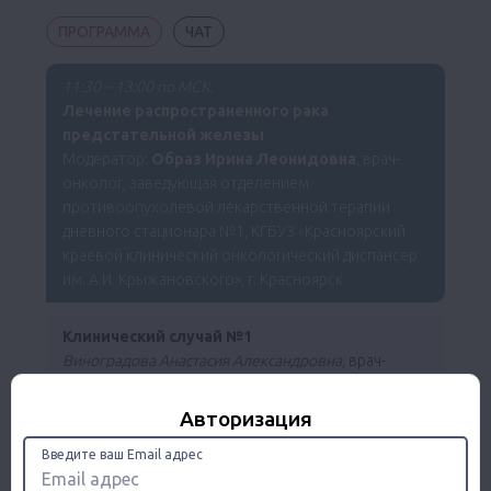
ПРОГРАММА
ЧАТ
11:30 – 13:00 по МСК.
Лечение распространенного рака
предстательной железы
Модератор:
Образ Ирина Леонидовна
, врач-
онколог, заведующая отделением
противоопухолевой лекарственной терапии
дневного стационара №1, КГБУЗ «Красноярский
краевой клинический онкологический диспансер
им. А.И. Крыжановского», г. Красноярск
Клинический случай №1
Виноградова Анастасия Александровна,
врач-
химиотерапевт, КГБУЗ «Красноярский краевой
клинический онкологический диспансер им. А.И.
Авторизация
Крыжановского», г. Красноярск
Введите ваш Email адрес
Клинический случай №2