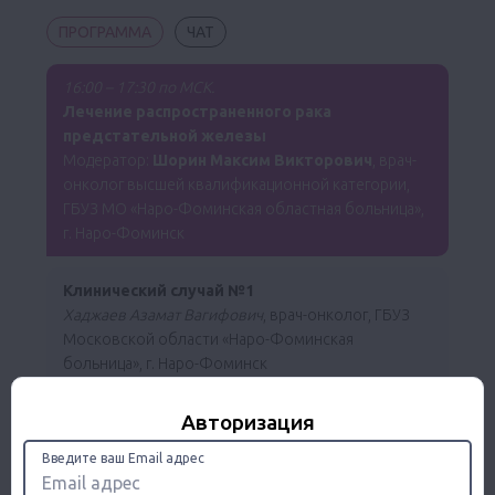
ПРОГРАММА
ЧАТ
16:00 – 17:30 по МСК.
Лечение распространенного рака
предстательной железы
Модератор:
Шорин Максим Викторович
, врач-
онколог высшей квалификационной категории,
ГБУЗ МО «Наро-Фоминская областная больница»,
г. Наро-Фоминск
Клинический случай №1
Хаджаев Азамат Вагифович
, врач-онколог, ГБУЗ
Московской области «Наро-Фоминская
больница», г. Наро-Фоминск
Авторизация
Клинический случай №2
Бамматов Басир Идрисович,
врач-онколог,
Введите ваш Email адрес
заведующий ЦАОП, ГБУЗ Московской области
«Красногорская больница», г. Красногорск