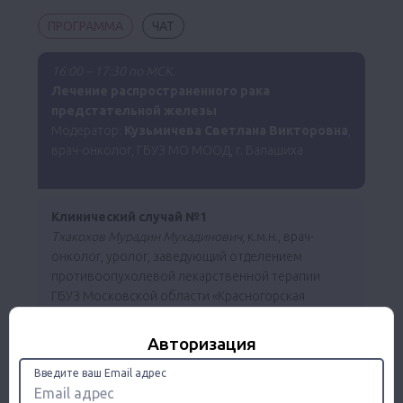
ПРОГРАММА
ЧАТ
16:00 – 17:30 по МСК.
Лечение распространенного рака
предстательной железы
Модератор:
Кузьмичева Светлана Викторовна
,
врач-онколог, ГБУЗ МО МООД, г. Балашиха
Клинический случай №1
Тхакохов Мурадин Мухадинович
, к.м.н., врач-
онколог, уролог, заведующий отделением
противоопухолевой лекарственной терапии
ГБУЗ Московской области «Красногорская
больница», г. Красногорск
Авторизация
Клинический случай №2
Введите ваш Email адрес
Миронова Людмила Владимировна,
врач-уролог,
онколог, ГБУЗ МО «ПОКБ», г. Подольск МО