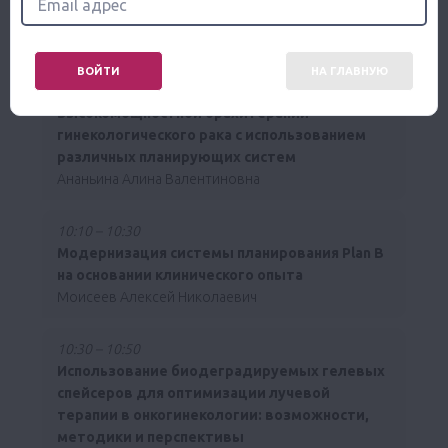
Кравец Ольга Александровна
09:50 – 10:10
ВОЙТИ
НА ГЛАВНУЮ
Современное объемное планирование
высокомощностной брахитерапии
гинекологического рака с использованием
различных планирующих систем
Ананьина Алина Валентиновна
10:10 – 10:30
Модернизация системы планирования Plan B
на основании клинического опыта
Моисеев Алексей Николаевич
10:30 – 10:50
Использование биодеградируемых гелевых
спейсеров для оптимизации лучевой
терапии в онкогинекологии: возможности,
методики и перспективы