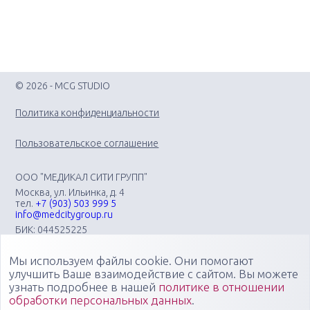
© 2026 - MCG STUDIO
Политика конфиденциальности
Пользовательское соглашение
ООО "МЕДИКАЛ СИТИ ГРУПП"
Москва, ул. Ильинка, д. 4
тел.
+7 (903) 503 999 5
info@medcitygroup.ru
БИК: 044525225
ИНН: 7713403735
КПП: 771301001
Мы используем файлы cookie. Они помогают
Организация научно-практических медицинских
улучшить Ваше взаимодействие с сайтом. Вы можете
мероприятий различного профиля: конгрессов, форумов,
узнать подробнее в нашей
политике в отношении
конференций, симпозиумов, вебинаров, мастер-классов в
обработки персональных данных
.
очных, онлайн- и смешанных форматах, повышающих